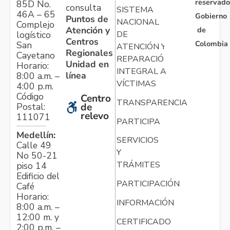
reservado
85D No.
consulta
SISTEMA
46A – 65
Gobierno
Puntos de
NACIONAL
Complejo
Atención y
de
logístico
DE
Centros
Colombia
San
ATENCIÓN Y
Regionales
Cayetano
REPARACIÓN
Unidad en
Horario:
INTEGRAL A
línea
8:00 a.m. –
VÍCTIMAS
4:00 p.m.
Código
Centro
TRANSPARENCIA
Postal:
de
relevo
111071
PARTICIPA
Medellín:
SERVICIOS
Calle 49
Y
No 50-21
TRÁMITES
piso 14
Edificio del
PARTICIPACIÓN
Café
Horario:
INFORMACIÓN
8:00 a.m. –
12:00 m. y
CERTIFICADO
2:00 p.m. –