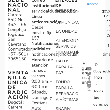
SEDE
Correo
ENLACES
NACIO
institucional:
DE
NAL
servicioalciudadano@unidadvictimas.gov.
INTERÉS
Carrera
Pol
Línea
85D No.
pr
anticorrupción:
COMUNICACIONES
46A – 65
Desde
Complejo
pr
LA UNIDAD
móvil o fijo:
logístico
C
157
San
ATENCIÓN Y
Notificaciones
Cayetano
M
SERVICIOS
judiciales:
Conmutador:
CIUDADANÍA
+57 (601)
notificaciones.juridicauariv@unidadvictim
7965150
Horario de
DATOS
Sí
atención
©
PARA LA
gu
Lunes a
Copyrigth
VENTA
en
PAZ
viernes
NILLA
os
2023
8:00 a.m. –
ÚNICA
FONDO
en:
-
6:00 p.m.
DE
PARA LA
Todos
RADIC
Sábado,
REPARACIÓN
ACIÓN
Domingo y
los
A VÍCTIMAS
Bogotá:
Festivos
derechos
Carrera
Auto
SNARIV-