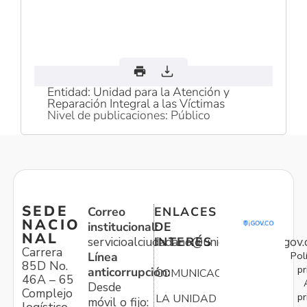
Entidad: Unidad para la Atención y
Reparación Integral a las Víctimas
Nivel de publicaciones: Público
SEDE
Correo
ENLACES
NACIO
institucional:
DE
NAL
servicioalciudadano@unidadvictimas.gov.
INTERÉS
Carrera
Pol
Línea
85D No.
pr
anticorrupción:
COMUNICACIONES
46A – 65
Desde
Complejo
pr
LA UNIDAD
móvil o fijo: