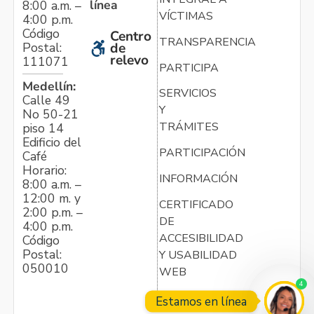
línea
8:00 a.m. –
VÍCTIMAS
4:00 p.m.
Código
Centro
TRANSPARENCIA
Postal:
de
relevo
111071
PARTICIPA
Medellín:
SERVICIOS
Calle 49
Y
No 50-21
TRÁMITES
piso 14
Edificio del
PARTICIPACIÓN
Café
Horario:
INFORMACIÓN
8:00 a.m. –
12:00 m. y
CERTIFICADO
2:00 p.m. –
DE
4:00 p.m.
ACCESIBILIDAD
Código
Postal:
Y USABILIDAD
050010
WEB
4
Estamos en línea