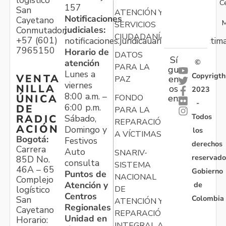
logístico
C
157
San
ATENCIÓN Y
Notificaciones
Cayetano
M
SERVICIOS
judiciales:
Conmutador:
CIUDADANÍA
+57 (601)
notificaciones.juridicauariv@unidadvictim
7965150
Horario de
DATOS
Sí
atención
©
PARA LA
gu
Lunes a
Copyrigth
VENTA
en
PAZ
viernes
NILLA
os
2023
8:00 a.m. –
ÚNICA
FONDO
en:
-
6:00 p.m.
DE
PARA LA
Todos
RADIC
Sábado,
REPARACIÓN
ACIÓN
Domingo y
los
A VÍCTIMAS
Bogotá:
Festivos
derechos
Carrera
Auto
SNARIV-
reservado
85D No.
consulta
SISTEMA
46A – 65
Gobierno
Puntos de
NACIONAL
Complejo
Atención y
de
logístico
DE
Centros
Colombia
San
ATENCIÓN Y
Regionales
Cayetano
REPARACIÓN
Unidad en
Horario:
INTEGRAL A