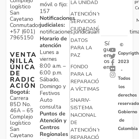
Complejo
pr
LA UNIDAD
móvil o fijo:
logístico
C
157
San
ATENCIÓN Y
Notificaciones
Cayetano
M
SERVICIOS
judiciales:
Conmutador:
CIUDADANÍA
+57 (601)
notificaciones.juridicauariv@unidadvictim
7965150
Horario de
DATOS
Sí
atención
©
PARA LA
gu
Lunes a
Copyrigth
VENTA
en
PAZ
viernes
NILLA
os
2023
8:00 a.m. –
ÚNICA
FONDO
en:
-
6:00 p.m.
DE
PARA LA
Todos
RADIC
Sábado,
REPARACIÓN
ACIÓN
Domingo y
los
A VÍCTIMAS
Bogotá:
Festivos
derechos
Carrera
Auto
SNARIV-
reservado
85D No.
consulta
SISTEMA
46A – 65
Gobierno
Puntos de
NACIONAL
Complejo
Atención y
de
logístico
DE
Centros
Colombia
San
ATENCIÓN Y
Regionales
Cayetano
REPARACIÓN