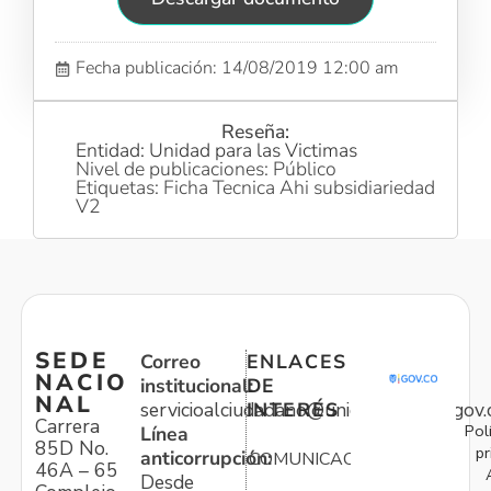
Fecha publicación: 14/08/2019 12:00 am
Reseña:
Entidad: Unidad para las Victimas
Nivel de publicaciones: Público
Etiquetas: Ficha Tecnica Ahi subsidiariedad
V2
SEDE
Correo
ENLACES
NACIO
institucional:
DE
NAL
servicioalciudadano@unidadvictimas.gov.
INTERÉS
Carrera
Pol
Línea
85D No.
pr
anticorrupción:
COMUNICACIONES
46A – 65
Desde