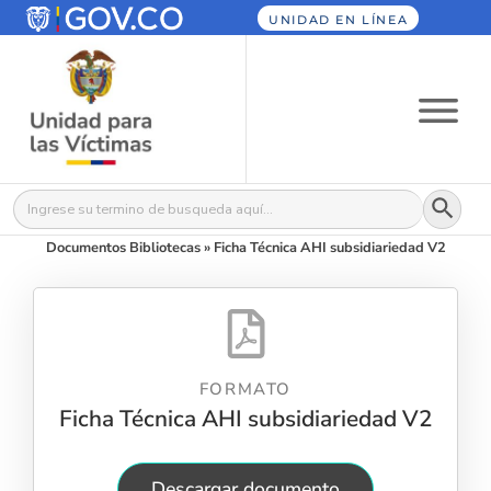
UNIDAD EN LÍNEA
Botón
Buscar:
Documentos Bibliotecas
»
Ficha Técnica AHI subsidiariedad V2
FORMATO
Ficha Técnica AHI subsidiariedad V2
Descargar documento