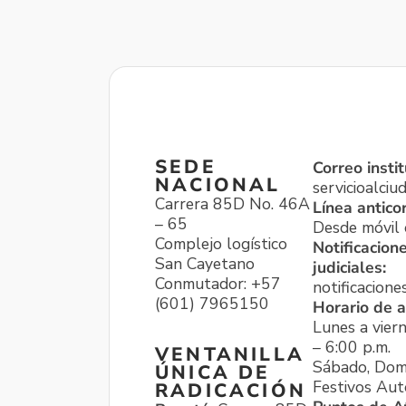
SEDE
Correo instit
NACIONAL
servicioalci
Carrera 85D No. 46A
Línea antico
– 65
Desde móvil o
Complejo logístico
Notificacion
San Cayetano
judiciales:
Conmutador: +57
notificacione
(601) 7965150
Horario de a
Lunes a viern
– 6:00 p.m.
VENTANILLA
Sábado, Dom
ÚNICA DE
Festivos Aut
RADICACIÓN