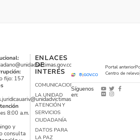
ENLACES
ucional:
DE
udadano@unidadvictimas.gov.co
Portal anterior
Po
INTERÉS
rrupción:
Centro de relevo
 fijo: 157
es
COMUNICACIONES
Síguenos
en:
LA UNIDAD
s.juridicauariv@unidadvictimas.gov.co
ATENCIÓN Y
tención
es 8:00 a.m.
SERVICIOS
CIUDADANÍA
ingo y
DATOS PARA
o consulta
LA PAZ