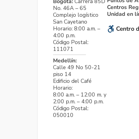
Puntos de A
Bogotá:
Carrera 85D
Centros Reg
No. 46A – 65
Unidad en l
Complejo logístico
San Cayetano
Horario: 8:00 a.m. –
Centro d
4:00 p.m.
Código Postal:
111071
Medellín:
Calle 49 No 50-21
piso 14
Edificio del Café
Horario:
8:00 a.m. – 12:00 m. y
2:00 p.m. – 4:00 p.m.
Código Postal:
050010