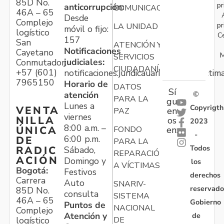
85D No.
pr
anticorrupción:
COMUNICACIONES
46A – 65
Desde
Complejo
pr
LA UNIDAD
móvil o fijo:
logístico
C
157
San
ATENCIÓN Y
Notificaciones
Cayetano
M
SERVICIOS
judiciales:
Conmutador:
CIUDADANÍA
+57 (601)
notificaciones.juridicauariv@unidadvictim
7965150
Horario de
DATOS
Sí
atención
©
PARA LA
gu
Lunes a
Copyrigth
VENTA
en
PAZ
viernes
NILLA
os
2023
8:00 a.m. –
ÚNICA
FONDO
en:
-
6:00 p.m.
DE
PARA LA
Todos
RADIC
Sábado,
REPARACIÓN
ACIÓN
Domingo y
los
A VÍCTIMAS
Bogotá:
Festivos
derechos
Carrera
Auto
SNARIV-
reservado
85D No.
consulta
SISTEMA
46A – 65
Gobierno
Puntos de
NACIONAL
Complejo
Atención y
de
logístico
DE