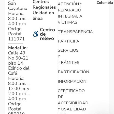
Centros
Colombia
San
ATENCIÓN Y
Regionales
Cayetano
REPARACIÓN
Unidad en
Horario:
INTEGRAL A
línea
8:00 a.m. –
VÍCTIMAS
4:00 p.m.
Código
Centro
TRANSPARENCIA
Postal:
de
relevo
111071
PARTICIPA
Medellín:
SERVICIOS
Calle 49
Y
No 50-21
TRÁMITES
piso 14
Edificio del
PARTICIPACIÓN
Café
Horario:
INFORMACIÓN
8:00 a.m. –
12:00 m. y
CERTIFICADO
2:00 p.m. –
DE
4:00 p.m.
ACCESIBILIDAD
Código
Postal:
Y USABILIDAD
050010