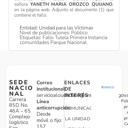
señora
YANETH MARIA OROZCO QUIJANO
,
en la página web. Adjunto el documento (1) que
contiene el fallo.
Entidad: Unidad para las Víctimas
Nivel de publicaciones: Público
Etiquetas: Fallo Tutela Primera Instancia
comunidades Parque Nacional
SEDE
Correo
ENLACES
NACIO
institucional:
DE
NAL
servicioalciudadano@unidadvictimas.gov.
INTERÉS
Carrera
Pol
Línea
85D No.
pr
anticorrupción:
COMUNICACIONES
46A – 65
Desde
Complejo
pr
LA UNIDAD
móvil o fijo:
logístico
C
157