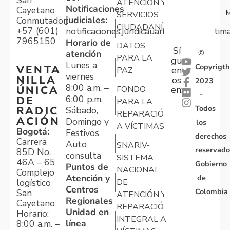
San
ATENCIÓN Y
Notificaciones
Cayetano
M
SERVICIOS
judiciales:
Conmutador:
CIUDADANÍA
+57 (601)
notificaciones.juridicauariv@unidadvictim
7965150
Horario de
DATOS
Sí
atención
©
PARA LA
gu
Lunes a
Copyrigth
VENTA
en
PAZ
viernes
NILLA
os
2023
8:00 a.m. –
ÚNICA
FONDO
en:
-
6:00 p.m.
DE
PARA LA
Todos
RADIC
Sábado,
REPARACIÓN
ACIÓN
Domingo y
los
A VÍCTIMAS
Bogotá:
Festivos
derechos
Carrera
Auto
SNARIV-
reservado
85D No.
consulta
SISTEMA
46A – 65
Gobierno
Puntos de
NACIONAL
Complejo
Atención y
de
logístico
DE
Centros
Colombia
San
ATENCIÓN Y
Regionales
Cayetano
REPARACIÓN
Unidad en
Horario:
INTEGRAL A
línea
8:00 a.m. –