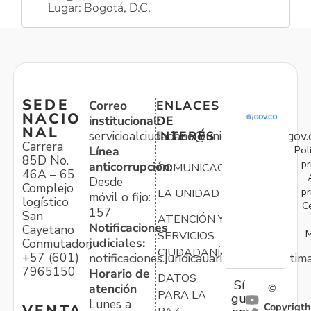
Lugar: Bogotá, D.C.
SEDE
Correo
ENLACES
NACIO
institucional:
DE
NAL
servicioalciudadano@unidadvictimas.gov.
INTERÉS
Carrera
Pol
Línea
85D No.
pr
anticorrupción:
COMUNICACIONES
46A – 65
Desde
Complejo
pr
LA UNIDAD
móvil o fijo:
logístico
C
157
San
ATENCIÓN Y
Notificaciones
Cayetano
M
SERVICIOS
judiciales:
Conmutador:
CIUDADANÍA
+57 (601)
notificaciones.juridicauariv@unidadvictim
7965150
Horario de
DATOS
Sí
atención
©
PARA LA
gu
Lunes a
Copyrigth
VENTA