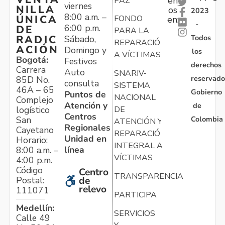
en
PAZ
viernes
NILLA
os
2023
8:00 a.m. –
ÚNICA
FONDO
en:
-
6:00 p.m.
DE
PARA LA
Todos
RADIC
Sábado,
REPARACIÓN
ACIÓN
Domingo y
los
A VÍCTIMAS
Bogotá:
Festivos
derechos
Carrera
Auto
SNARIV-
reservado
85D No.
consulta
SISTEMA
46A – 65
Gobierno
Puntos de
NACIONAL
Complejo
Atención y
de
logístico
DE
Centros
Colombia
San
ATENCIÓN Y
Regionales
Cayetano
REPARACIÓN
Unidad en
Horario:
INTEGRAL A
línea
8:00 a.m. –
VÍCTIMAS
4:00 p.m.
Código
Centro
TRANSPARENCIA
Postal:
de
relevo
111071
PARTICIPA
Medellín:
SERVICIOS
Calle 49