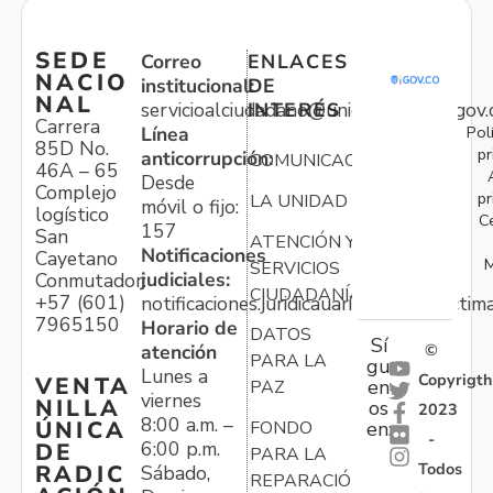
SEDE
Correo
ENLACES
NACIO
institucional:
DE
NAL
servicioalciudadano@unidadvictimas.gov.
INTERÉS
Carrera
Pol
Línea
85D No.
pr
anticorrupción:
COMUNICACIONES
46A – 65
Desde
Complejo
pr
LA UNIDAD
móvil o fijo:
logístico
C
157
San
ATENCIÓN Y
Notificaciones
Cayetano
M
SERVICIOS
judiciales:
Conmutador:
CIUDADANÍA
+57 (601)
notificaciones.juridicauariv@unidadvictim
7965150
Horario de
DATOS
Sí
atención
©
PARA LA
gu
Lunes a
Copyrigth
VENTA
en
PAZ
viernes
NILLA
os
2023
8:00 a.m. –
ÚNICA
FONDO
en:
-
6:00 p.m.
DE
PARA LA
Todos
RADIC
Sábado,
REPARACIÓN