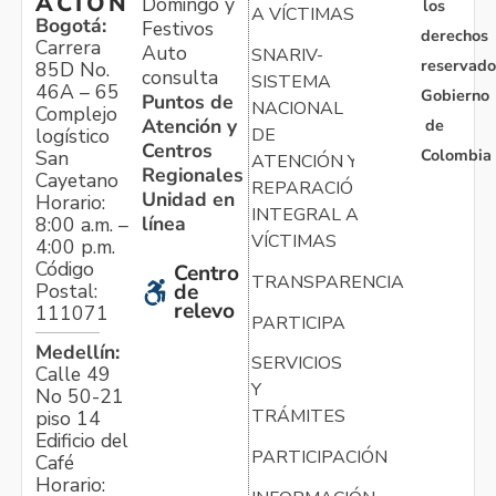
ACIÓN
Domingo y
los
A VÍCTIMAS
Bogotá:
Festivos
derechos
Carrera
Auto
SNARIV-
reservado
85D No.
consulta
SISTEMA
46A – 65
Gobierno
Puntos de
NACIONAL
Complejo
Atención y
de
logístico
DE
Centros
Colombia
San
ATENCIÓN Y
Regionales
Cayetano
REPARACIÓN
Unidad en
Horario:
INTEGRAL A
línea
8:00 a.m. –
VÍCTIMAS
4:00 p.m.
Código
Centro
TRANSPARENCIA
Postal:
de
relevo
111071
PARTICIPA
Medellín:
SERVICIOS
Calle 49
Y
No 50-21
TRÁMITES
piso 14
Edificio del
PARTICIPACIÓN
Café
Horario: