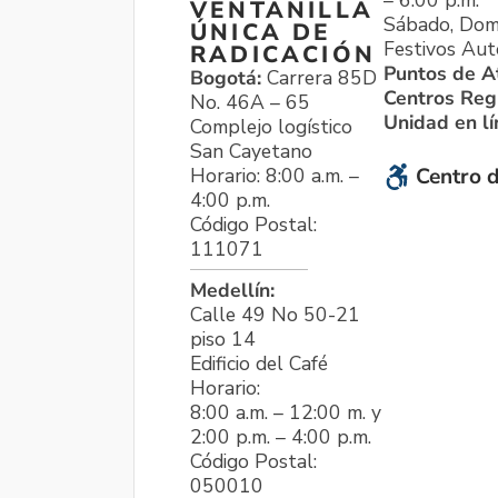
VENTANILLA
Sábado, Dom
ÚNICA DE
Festivos Aut
RADICACIÓN
Puntos de A
Bogotá:
Carrera 85D
Centros Reg
No. 46A – 65
Unidad en l
Complejo logístico
San Cayetano
Horario: 8:00 a.m. –
Centro d
4:00 p.m.
Código Postal:
111071
Medellín:
Calle 49 No 50-21
piso 14
Edificio del Café
Horario:
8:00 a.m. – 12:00 m. y
2:00 p.m. – 4:00 p.m.
Código Postal:
050010