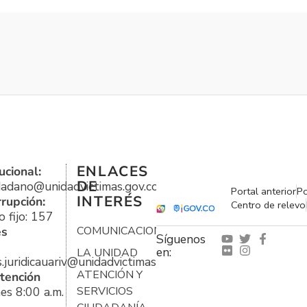
ENLACES
ucional:
DE
udadano@unidadvictimas.gov.co
Portal anterior
Po
INTERÉS
rrupción:
Centro de relevo
 fijo: 157
es
COMUNICACIONES
Síguenos
en:
LA UNIDAD
s.juridicauariv@unidadvictimas.gov.co
ATENCIÓN Y
tención
es 8:00 a.m.
SERVICIOS