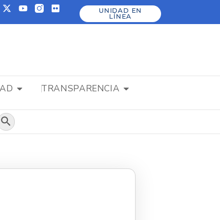
UNIDAD EN
LÍNEA
DAD
TRANSPARENCIA
Botón de búsqueda