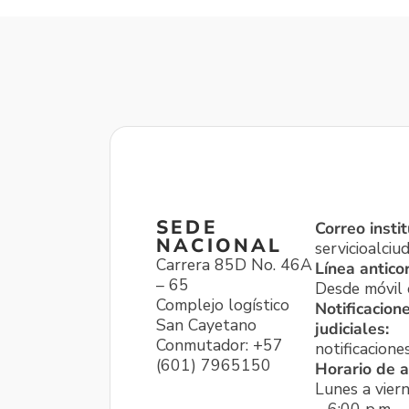
SEDE
Correo instit
NACIONAL
servicioalci
Carrera 85D No. 46A
Línea antico
– 65
Desde móvil o
Complejo logístico
Notificacion
San Cayetano
judiciales:
Conmutador: +57
notificacione
(601) 7965150
Horario de a
Lunes a viern
– 6:00 p.m.