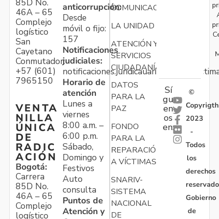
85D No.
pr
anticorrupción:
COMUNICACIONES
46A – 65
Desde
Complejo
pr
LA UNIDAD
móvil o fijo:
logístico
C
157
San
ATENCIÓN Y
Notificaciones
Cayetano
M
SERVICIOS
judiciales:
Conmutador:
CIUDADANÍA
+57 (601)
notificaciones.juridicauariv@unidadvictim
7965150
Horario de
DATOS
Sí
atención
©
PARA LA
gu
Lunes a
Copyrigth
VENTA
en
PAZ
viernes
NILLA
os
2023
8:00 a.m. –
ÚNICA
FONDO
en:
-
6:00 p.m.
DE
PARA LA
Todos
RADIC
Sábado,
REPARACIÓN
ACIÓN
Domingo y
los
A VÍCTIMAS
Bogotá:
Festivos
derechos
Carrera
Auto
SNARIV-
reservado
85D No.
consulta
SISTEMA
46A – 65
Gobierno
Puntos de
NACIONAL
Complejo
Atención y
de
logístico
DE