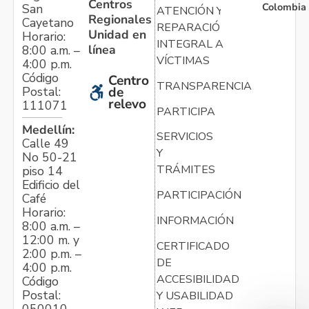
Centros
Colombia
San
ATENCIÓN Y
Regionales
Cayetano
REPARACIÓN
Unidad en
Horario:
INTEGRAL A
línea
8:00 a.m. –
VÍCTIMAS
4:00 p.m.
Código
Centro
TRANSPARENCIA
Postal:
de
relevo
111071
PARTICIPA
Medellín:
SERVICIOS
Calle 49
Y
No 50-21
TRÁMITES
piso 14
Edificio del
PARTICIPACIÓN
Café
Horario:
INFORMACIÓN
8:00 a.m. –
12:00 m. y
CERTIFICADO
2:00 p.m. –
DE
4:00 p.m.
ACCESIBILIDAD
Código
Postal:
Y USABILIDAD
050010