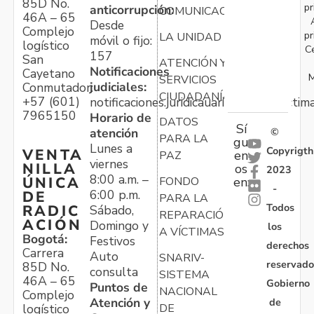
85D No.
pr
anticorrupción:
COMUNICACIONES
46A – 65
Desde
Complejo
pr
LA UNIDAD
móvil o fijo:
logístico
C
157
San
ATENCIÓN Y
Notificaciones
Cayetano
M
SERVICIOS
judiciales:
Conmutador:
CIUDADANÍA
+57 (601)
notificaciones.juridicauariv@unidadvictim
7965150
Horario de
DATOS
Sí
atención
©
PARA LA
gu
Lunes a
Copyrigth
VENTA
en
PAZ
viernes
NILLA
os
2023
8:00 a.m. –
ÚNICA
FONDO
en:
-
6:00 p.m.
DE
PARA LA
Todos
RADIC
Sábado,
REPARACIÓN
ACIÓN
Domingo y
los
A VÍCTIMAS
Bogotá:
Festivos
derechos
Carrera
Auto
SNARIV-
reservado
85D No.
consulta
SISTEMA
46A – 65
Gobierno
Puntos de
NACIONAL
Complejo
Atención y
de
logístico
DE