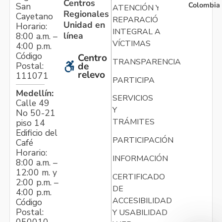
Centros
Colombia
San
ATENCIÓN Y
Regionales
Cayetano
REPARACIÓN
Unidad en
Horario:
INTEGRAL A
línea
8:00 a.m. –
VÍCTIMAS
4:00 p.m.
Código
Centro
TRANSPARENCIA
Postal:
de
relevo
111071
PARTICIPA
Medellín:
SERVICIOS
Calle 49
Y
No 50-21
TRÁMITES
piso 14
Edificio del
PARTICIPACIÓN
Café
Horario:
INFORMACIÓN
8:00 a.m. –
12:00 m. y
CERTIFICADO
2:00 p.m. –
DE
4:00 p.m.
ACCESIBILIDAD
Código
Postal:
Y USABILIDAD
050010