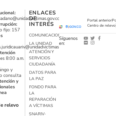
ENLACES
ucional:
DE
udadano@unidadvictimas.gov.co
Portal anterior
Po
INTERÉS
rrupción:
Centro de relevo
 fijo: 157
es
COMUNICACIONES
Síguenos
en:
LA UNIDAD
s.juridicauariv@unidadvictimas.gov.co
ATENCIÓN Y
tención
es 8:00 a.m.
SERVICIOS
CIUDADANÍA
ingo y
DATOS PARA
o consulta
LA PAZ
tención y
ionales
FONDO PARA
ínea
LA
REPARACIÓN
e relevo
A VÍCTIMAS
SNARIV-