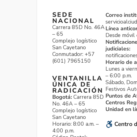
SEDE
Correo instit
NACIONAL
servicioalci
Carrera 85D No. 46A
Línea antico
– 65
Desde móvil o
Complejo logístico
Notificacion
San Cayetano
judiciales:
Conmutador: +57
notificacione
(601) 7965150
Horario de a
Lunes a viern
– 6:00 p.m.
VENTANILLA
Sábado, Dom
ÚNICA DE
Festivos Aut
RADICACIÓN
Puntos de A
Bogotá:
Carrera 85D
Centros Reg
No. 46A – 65
Unidad en l
Complejo logístico
San Cayetano
Horario: 8:00 a.m. –
Centro d
4:00 p.m.