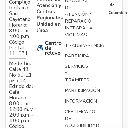
NACIONAL
Complejo
Atención y
de
logístico
DE
Centros
Colombia
San
ATENCIÓN Y
Regionales
Cayetano
REPARACIÓN
Unidad en
Horario:
INTEGRAL A
línea
8:00 a.m. –
VÍCTIMAS
4:00 p.m.
Código
Centro
TRANSPARENCIA
Postal:
de
relevo
111071
PARTICIPA
Medellín:
SERVICIOS
Calle 49
Y
No 50-21
TRÁMITES
piso 14
Edificio del
PARTICIPACIÓN
Café
Horario:
INFORMACIÓN
8:00 a.m. –
12:00 m. y
CERTIFICADO
2:00 p.m. –
DE
4:00 p.m.
ACCESIBILIDAD
Código