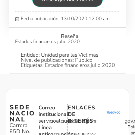
Fecha publicación: 13/10/2020 12:00 am
Reseña:
Estados financieros julio 2020
Entidad: Unidad para las Víctimas
Nivel de publicaciones: Público
Etiquetas: Estados financieros julio 2020
SEDE
Correo
ENLACES
NACIO
institucional:
DE
NAL
servicioalciudadano@unidadvictimas.gov.
INTERÉS
Carrera
Pol
Línea
85D No.
pr
anticorrupción:
COMUNICACIONES