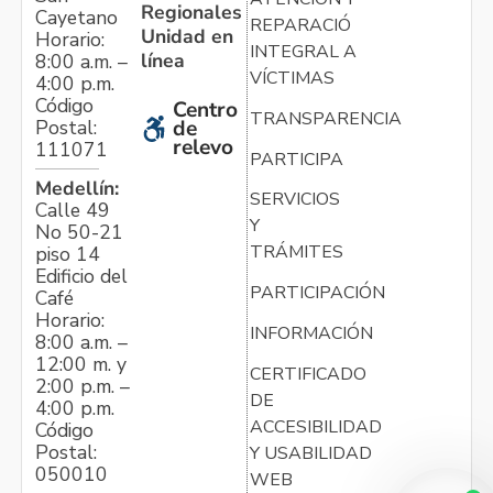
Regionales
Cayetano
REPARACIÓN
Unidad en
Horario:
INTEGRAL A
línea
8:00 a.m. –
VÍCTIMAS
4:00 p.m.
Código
Centro
TRANSPARENCIA
Postal:
de
relevo
111071
PARTICIPA
Medellín:
SERVICIOS
Calle 49
Y
No 50-21
TRÁMITES
piso 14
Edificio del
PARTICIPACIÓN
Café
Horario:
INFORMACIÓN
8:00 a.m. –
12:00 m. y
CERTIFICADO
2:00 p.m. –
DE
4:00 p.m.
ACCESIBILIDAD
Código
Postal:
Y USABILIDAD
050010
WEB