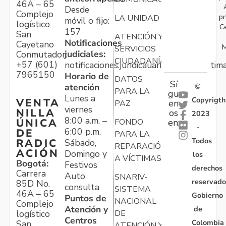
46A – 65
Desde
Complejo
pr
LA UNIDAD
móvil o fijo:
logístico
C
157
San
ATENCIÓN Y
Notificaciones
Cayetano
M
SERVICIOS
judiciales:
Conmutador:
CIUDADANÍA
+57 (601)
notificaciones.juridicauariv@unidadvictim
7965150
Horario de
DATOS
Sí
atención
©
PARA LA
gu
Lunes a
Copyrigth
VENTA
en
PAZ
viernes
NILLA
os
2023
8:00 a.m. –
ÚNICA
FONDO
en:
-
6:00 p.m.
DE
PARA LA
Todos
RADIC
Sábado,
REPARACIÓN
ACIÓN
Domingo y
los
A VÍCTIMAS
Bogotá:
Festivos
derechos
Carrera
Auto
SNARIV-
reservado
85D No.
consulta
SISTEMA
46A – 65
Gobierno
Puntos de
NACIONAL
Complejo
Atención y
de
logístico
DE
Centros
Colombia
San
ATENCIÓN Y