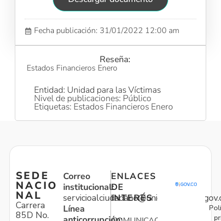
Fecha publicación: 31/01/2022 12:00 am
Reseña:
Estados Financieros Enero
Entidad: Unidad para las Víctimas
Nivel de publicaciones: Público
Etiquetas: Estados Financieros Enero
SEDE
Correo
ENLACES
NACIO
institucional:
DE
NAL
servicioalciudadano@unidadvictimas.gov.
INTERÉS
Carrera
Pol
Línea
85D No.
pr
anticorrupción:
COMUNICACIONES