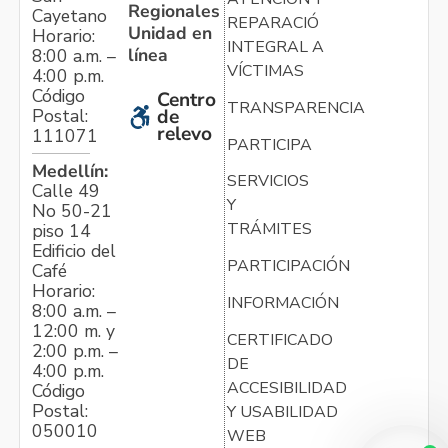
Regionales
Cayetano
REPARACIÓN
Unidad en
Horario:
INTEGRAL A
línea
8:00 a.m. –
VÍCTIMAS
4:00 p.m.
Código
Centro
TRANSPARENCIA
Postal:
de
relevo
111071
PARTICIPA
Medellín:
SERVICIOS
Calle 49
Y
No 50-21
TRÁMITES
piso 14
Edificio del
PARTICIPACIÓN
Café
Horario:
INFORMACIÓN
8:00 a.m. –
12:00 m. y
CERTIFICADO
2:00 p.m. –
DE
4:00 p.m.
ACCESIBILIDAD
Código
Postal:
Y USABILIDAD
050010
WEB