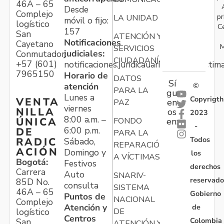
46A – 65
Desde
Complejo
pr
LA UNIDAD
móvil o fijo:
logístico
C
157
San
ATENCIÓN Y
Notificaciones
Cayetano
M
SERVICIOS
judiciales:
Conmutador:
CIUDADANÍA
+57 (601)
notificaciones.juridicauariv@unidadvictim
7965150
Horario de
DATOS
Sí
atención
©
PARA LA
gu
Lunes a
Copyrigth
VENTA
en
PAZ
viernes
NILLA
os
2023
8:00 a.m. –
ÚNICA
FONDO
en:
-
6:00 p.m.
DE
PARA LA
Todos
RADIC
Sábado,
REPARACIÓN
ACIÓN
Domingo y
los
A VÍCTIMAS
Bogotá:
Festivos
derechos
Carrera
Auto
SNARIV-
reservado
85D No.
consulta
SISTEMA
46A – 65
Gobierno
Puntos de
NACIONAL
Complejo
Atención y
de
logístico
DE
Centros
Colombia
San
ATENCIÓN Y