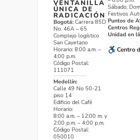
VENTANILLA
Sábado, Dom
ÚNICA DE
Festivos Aut
RADICACIÓN
Puntos de A
Bogotá:
Carrera 85D
Centros Reg
No. 46A – 65
Unidad en l
Complejo logístico
San Cayetano
Horario: 8:00 a.m. –
Centro d
4:00 p.m.
Código Postal:
111071
Medellín:
Calle 49 No 50-21
piso 14
Edificio del Café
Horario:
8:00 a.m. – 12:00 m. y
2:00 p.m. – 4:00 p.m.
Código Postal:
050010