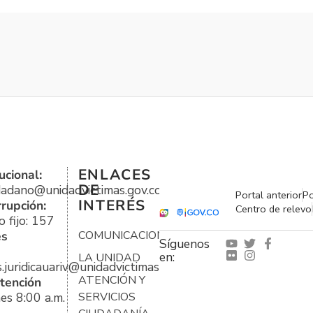
ENLACES
ucional:
DE
udadano@unidadvictimas.gov.co
Portal anterior
Po
INTERÉS
rrupción:
Centro de relevo
 fijo: 157
es
COMUNICACIONES
Síguenos
en:
LA UNIDAD
s.juridicauariv@unidadvictimas.gov.co
ATENCIÓN Y
tención
es 8:00 a.m.
SERVICIOS