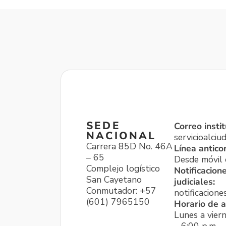
SEDE
Correo instit
NACIONAL
servicioalci
Carrera 85D No. 46A
Línea antico
– 65
Desde móvil o
Complejo logístico
Notificacion
San Cayetano
judiciales:
Conmutador: +57
notificacione
(601) 7965150
Horario de a
Lunes a viern
– 6:00 p.m.