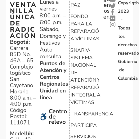
Lunes a
Copyrigth
VENTA
en
PAZ
viernes
NILLA
os
2023
8:00 a.m. –
ÚNICA
FONDO
en:
-
6:00 p.m.
DE
PARA LA
Todos
RADIC
Sábado,
REPARACIÓN
ACIÓN
Domingo y
los
A VÍCTIMAS
Bogotá:
Festivos
derechos
Carrera
Auto
SNARIV-
reservado
85D No.
consulta
SISTEMA
46A – 65
Gobierno
Puntos de
NACIONAL
Complejo
Atención y
de
logístico
DE
Centros
Colombia
San
ATENCIÓN Y
Regionales
Cayetano
REPARACIÓN
Unidad en
Horario:
INTEGRAL A
línea
8:00 a.m. –
VÍCTIMAS
4:00 p.m.
Código
Centro
TRANSPARENCIA
Postal:
de
relevo
111071
PARTICIPA
Medellín:
SERVICIOS