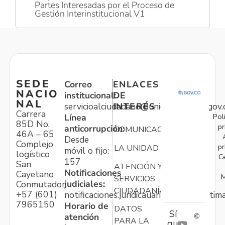
Partes Interesadas por el Proceso de
Gestión Interinstitucional V1
SEDE
Correo
ENLACES
NACIO
institucional:
DE
NAL
servicioalciudadano@unidadvictimas.gov.
INTERÉS
Carrera
Pol
Línea
85D No.
pr
anticorrupción:
COMUNICACIONES
46A – 65
Desde
Complejo
pr
LA UNIDAD
móvil o fijo:
logístico
C
157
San
ATENCIÓN Y
Notificaciones
Cayetano
M
SERVICIOS
judiciales:
Conmutador:
CIUDADANÍA
+57 (601)
notificaciones.juridicauariv@unidadvictim
7965150
Horario de
DATOS
Sí
atención
©
PARA LA
gu