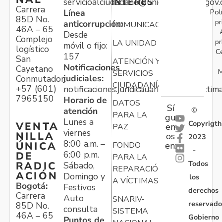
servicioalciudadano@unidadvictimas.gov.
INTERÉS
Carrera
Pol
Línea
85D No.
pr
anticorrupción:
COMUNICACIONES
46A – 65
Desde
Complejo
pr
LA UNIDAD
móvil o fijo:
logístico
C
157
San
ATENCIÓN Y
Notificaciones
Cayetano
M
SERVICIOS
judiciales:
Conmutador:
CIUDADANÍA
+57 (601)
notificaciones.juridicauariv@unidadvictim
7965150
Horario de
DATOS
Sí
atención
©
PARA LA
gu
Lunes a
Copyrigth
VENTA
en
PAZ
viernes
NILLA
os
2023
8:00 a.m. –
ÚNICA
FONDO
en:
-
6:00 p.m.
DE
PARA LA
Todos
RADIC
Sábado,
REPARACIÓN
ACIÓN
Domingo y
los
A VÍCTIMAS
Bogotá:
Festivos
derechos
Carrera
Auto
SNARIV-
reservado
85D No.
consulta
SISTEMA
46A – 65
Gobierno
Puntos de