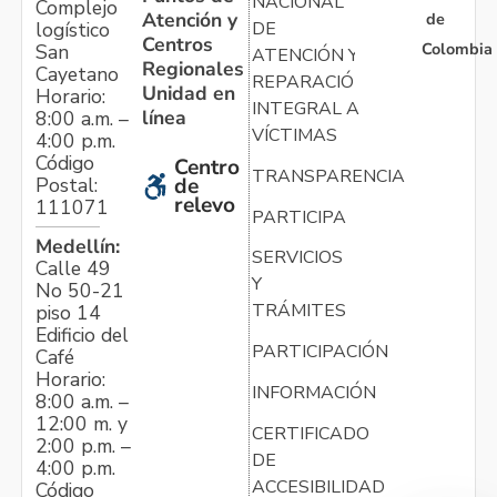
NACIONAL
Complejo
Atención y
de
logístico
DE
Centros
Colombia
San
ATENCIÓN Y
Regionales
Cayetano
REPARACIÓN
Unidad en
Horario:
INTEGRAL A
línea
8:00 a.m. –
VÍCTIMAS
4:00 p.m.
Código
Centro
TRANSPARENCIA
Postal:
de
relevo
111071
PARTICIPA
Medellín:
SERVICIOS
Calle 49
Y
No 50-21
TRÁMITES
piso 14
Edificio del
PARTICIPACIÓN
Café
Horario:
INFORMACIÓN
8:00 a.m. –
12:00 m. y
CERTIFICADO
2:00 p.m. –
DE
4:00 p.m.
ACCESIBILIDAD
Código