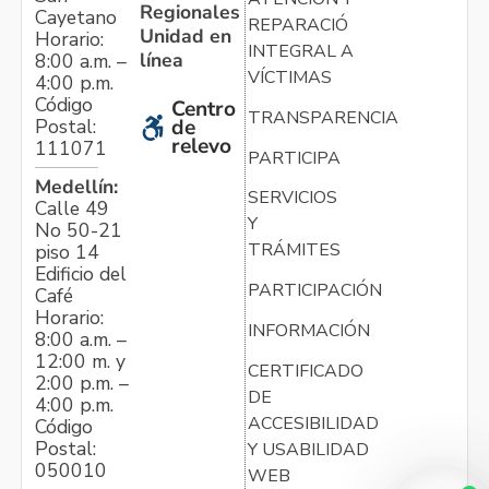
Regionales
Cayetano
REPARACIÓN
Unidad en
Horario:
INTEGRAL A
línea
8:00 a.m. –
VÍCTIMAS
4:00 p.m.
Código
Centro
TRANSPARENCIA
Postal:
de
relevo
111071
PARTICIPA
Medellín:
SERVICIOS
Calle 49
Y
No 50-21
TRÁMITES
piso 14
Edificio del
PARTICIPACIÓN
Café
Horario:
INFORMACIÓN
8:00 a.m. –
12:00 m. y
CERTIFICADO
2:00 p.m. –
DE
4:00 p.m.
ACCESIBILIDAD
Código
Postal:
Y USABILIDAD
050010
WEB