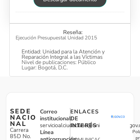
Reseña:
Ejecución Presupuestal Unidad 2015
Entidad: Unidad para la Atención y
Reparación Integral a las Víctimas
Nivel de publicaciones: Público
Lugar: Bogotá, D.C.
SEDE
Correo
ENLACES
NACIO
institucional:
DE
NAL
servicioalciudadano@unidadvictimas.gov.
INTERÉS
Carrera
Pol
Línea
85D No.
pr
anticorrupción:
COMUNICACIONES