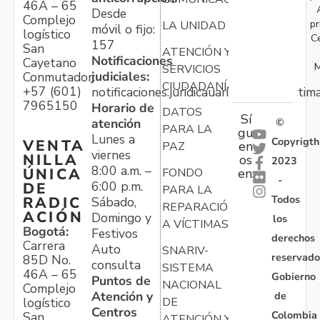
46A – 65
Desde
Complejo
pr
LA UNIDAD
móvil o fijo:
logístico
C
157
San
ATENCIÓN Y
Notificaciones
Cayetano
M
SERVICIOS
judiciales:
Conmutador:
CIUDADANÍA
+57 (601)
notificaciones.juridicauariv@unidadvictim
7965150
Horario de
DATOS
Sí
atención
©
PARA LA
gu
Lunes a
Copyrigth
VENTA
en
PAZ
viernes
NILLA
os
2023
8:00 a.m. –
ÚNICA
FONDO
en:
-
6:00 p.m.
DE
PARA LA
Todos
RADIC
Sábado,
REPARACIÓN
ACIÓN
Domingo y
los
A VÍCTIMAS
Bogotá:
Festivos
derechos
Carrera
Auto
SNARIV-
reservado
85D No.
consulta
SISTEMA
46A – 65
Gobierno
Puntos de
NACIONAL
Complejo
Atención y
de
logístico
DE
Centros
Colombia
San
ATENCIÓN Y