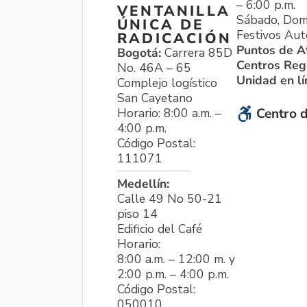
– 6:00 p.m.
VENTANILLA
Sábado, Dom
ÚNICA DE
Festivos Aut
RADICACIÓN
Puntos de A
Bogotá:
Carrera 85D
Centros Reg
No. 46A – 65
Unidad en l
Complejo logístico
San Cayetano
Horario: 8:00 a.m. –
Centro d
4:00 p.m.
Código Postal:
111071
Medellín:
Calle 49 No 50-21
piso 14
Edificio del Café
Horario:
8:00 a.m. – 12:00 m. y
2:00 p.m. – 4:00 p.m.
Código Postal:
050010