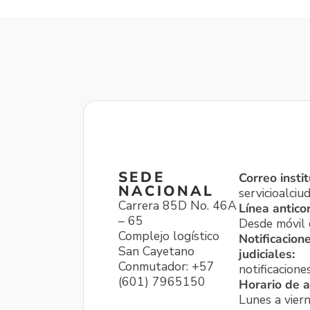
SEDE
Correo instit
NACIONAL
servicioalci
Carrera 85D No. 46A
Línea antico
– 65
Desde móvil o
Complejo logístico
Notificacion
San Cayetano
judiciales:
Conmutador: +57
notificacione
(601) 7965150
Horario de a
Lunes a viern