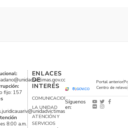
ENLACES
ucional:
DE
udadano@unidadvictimas.gov.co
Portal anterior
Po
INTERÉS
rrupción:
Centro de relevo
 fijo: 157
es
COMUNICACIONES
Síguenos
en:
LA UNIDAD
s.juridicauariv@unidadvictimas.gov.co
ATENCIÓN Y
tención
es 8:00 a.m.
SERVICIOS