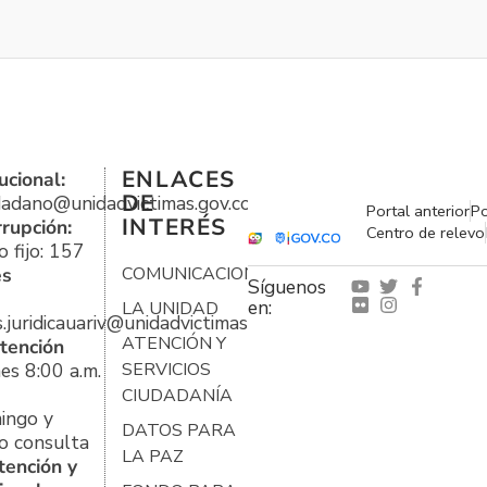
ENLACES
ucional:
DE
udadano@unidadvictimas.gov.co
Portal anterior
Po
INTERÉS
rrupción:
Centro de relevo
 fijo: 157
es
COMUNICACIONES
Síguenos
en:
LA UNIDAD
s.juridicauariv@unidadvictimas.gov.co
ATENCIÓN Y
tención
es 8:00 a.m.
SERVICIOS
CIUDADANÍA
ingo y
DATOS PARA
o consulta
LA PAZ
tención y