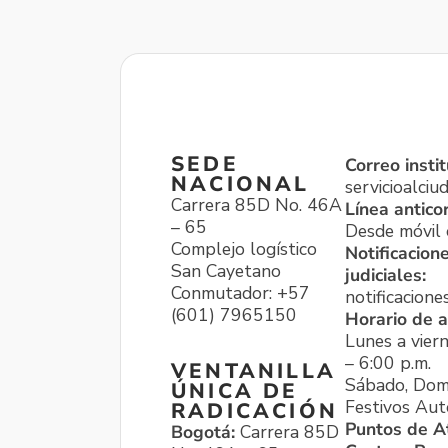
SEDE
Correo instit
NACIONAL
servicioalci
Carrera 85D No. 46A
Línea antico
– 65
Desde móvil o
Complejo logístico
Notificacion
San Cayetano
judiciales:
Conmutador: +57
notificacione
(601) 7965150
Horario de a
Lunes a viern
– 6:00 p.m.
VENTANILLA
Sábado, Dom
ÚNICA DE
Festivos Aut
RADICACIÓN
Puntos de A
Bogotá:
Carrera 85D