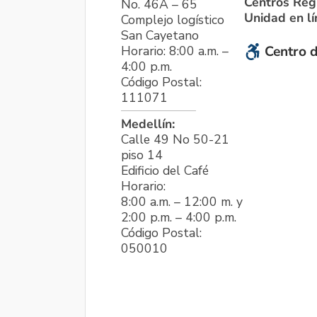
Centros Reg
No. 46A – 65
Unidad en l
Complejo logístico
San Cayetano
Horario: 8:00 a.m. –
Centro d
4:00 p.m.
Código Postal:
111071
Medellín:
Calle 49 No 50-21
piso 14
Edificio del Café
Horario:
8:00 a.m. – 12:00 m. y
2:00 p.m. – 4:00 p.m.
Código Postal:
050010