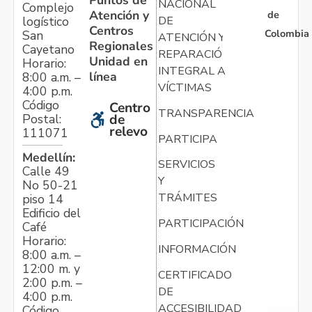
Puntos de
NACIONAL
Complejo
Atención y
de
logístico
DE
Centros
Colombia
San
ATENCIÓN Y
Regionales
Cayetano
REPARACIÓN
Unidad en
Horario:
INTEGRAL A
línea
8:00 a.m. –
VÍCTIMAS
4:00 p.m.
Código
Centro
TRANSPARENCIA
Postal:
de
relevo
111071
PARTICIPA
Medellín:
SERVICIOS
Calle 49
Y
No 50-21
TRÁMITES
piso 14
Edificio del
PARTICIPACIÓN
Café
Horario:
INFORMACIÓN
8:00 a.m. –
12:00 m. y
CERTIFICADO
2:00 p.m. –
DE
4:00 p.m.
ACCESIBILIDAD
Código