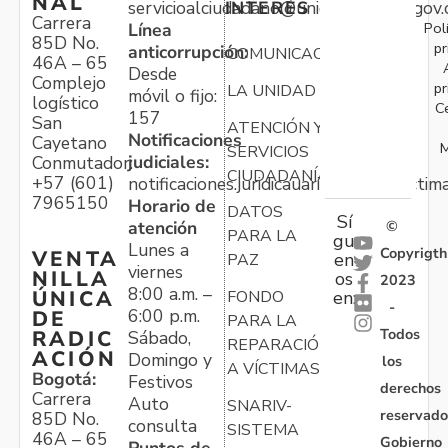
NAL
servicioalciudadano@unidadvictimas.gov.
INTERÉS
Carrera
Pol
Línea
85D No.
pr
anticorrupción:
COMUNICACIONES
46A – 65
Desde
Complejo
pr
LA UNIDAD
móvil o fijo:
logístico
C
157
San
ATENCIÓN Y
Notificaciones
Cayetano
M
SERVICIOS
judiciales:
Conmutador:
CIUDADANÍA
+57 (601)
notificaciones.juridicauariv@unidadvictim
7965150
Horario de
DATOS
Sí
atención
©
PARA LA
gu
Lunes a
Copyrigth
VENTA
en
PAZ
viernes
NILLA
os
2023
8:00 a.m. –
ÚNICA
FONDO
en:
-
6:00 p.m.
DE
PARA LA
Todos
RADIC
Sábado,
REPARACIÓN
ACIÓN
Domingo y
los
A VÍCTIMAS
Bogotá:
Festivos
derechos
Carrera
Auto
SNARIV-
reservado
85D No.
consulta
SISTEMA
46A – 65
Gobierno