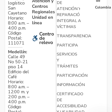
Atención y
de
logístico
DE
Centros
Colombia
San
ATENCIÓN Y
Regionales
Cayetano
REPARACIÓN
Unidad en
Horario:
INTEGRAL A
línea
8:00 a.m. –
VÍCTIMAS
4:00 p.m.
Código
Centro
TRANSPARENCIA
Postal:
de
relevo
111071
PARTICIPA
Medellín:
SERVICIOS
Calle 49
Y
No 50-21
TRÁMITES
piso 14
Edificio del
PARTICIPACIÓN
Café
Horario:
INFORMACIÓN
8:00 a.m. –
12:00 m. y
CERTIFICADO
2:00 p.m. –
DE
4:00 p.m.
ACCESIBILIDAD
Código
Postal:
Y USABILIDAD