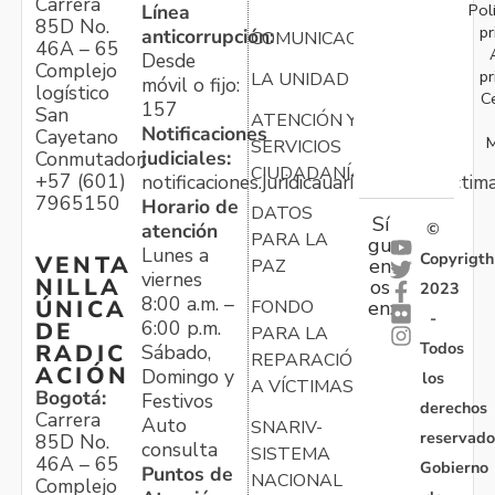
Carrera
Pol
Línea
85D No.
pr
anticorrupción:
COMUNICACIONES
46A – 65
Desde
Complejo
pr
LA UNIDAD
móvil o fijo:
logístico
C
157
San
ATENCIÓN Y
Notificaciones
Cayetano
M
SERVICIOS
judiciales:
Conmutador:
CIUDADANÍA
+57 (601)
notificaciones.juridicauariv@unidadvictim
7965150
Horario de
DATOS
Sí
atención
©
PARA LA
gu
Lunes a
Copyrigth
VENTA
en
PAZ
viernes
NILLA
os
2023
8:00 a.m. –
ÚNICA
FONDO
en:
-
6:00 p.m.
DE
PARA LA
Todos
RADIC
Sábado,
REPARACIÓN
ACIÓN
Domingo y
los
A VÍCTIMAS
Bogotá:
Festivos
derechos
Carrera
Auto
SNARIV-
reservado
85D No.
consulta
SISTEMA
46A – 65
Gobierno
Puntos de
NACIONAL
Complejo