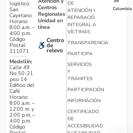
Atención y
de
logístico
DE
Centros
Colombia
San
ATENCIÓN Y
Regionales
Cayetano
REPARACIÓN
Unidad en
Horario:
INTEGRAL A
línea
8:00 a.m. –
VÍCTIMAS
4:00 p.m.
Código
Centro
TRANSPARENCIA
Postal:
de
relevo
111071
PARTICIPA
Medellín:
SERVICIOS
Calle 49
Y
No 50-21
TRÁMITES
piso 14
Edificio del
PARTICIPACIÓN
Café
Horario:
INFORMACIÓN
8:00 a.m. –
12:00 m. y
CERTIFICADO
2:00 p.m. –
DE
4:00 p.m.
ACCESIBILIDAD
Código
Postal:
Y USABILIDAD