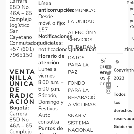
Carrera
Pol
Línea
85D No.
pr
anticorrupción:
COMUNICACIONES
46A – 65
Desde
Complejo
pr
LA UNIDAD
móvil o fijo:
logístico
C
157
San
ATENCIÓN Y
Notificaciones
Cayetano
M
SERVICIOS
judiciales:
Conmutador:
CIUDADANÍA
+57 (601)
notificaciones.juridicauariv@unidadvictim
7965150
Horario de
DATOS
Sí
atención
©
PARA LA
gu
Lunes a
Copyrigth
VENTA
en
PAZ
viernes
NILLA
os
2023
8:00 a.m. –
ÚNICA
FONDO
en:
-
6:00 p.m.
DE
PARA LA
Todos
RADIC
Sábado,
REPARACIÓN
ACIÓN
Domingo y
los
A VÍCTIMAS
Bogotá:
Festivos
derechos
Carrera
Auto
SNARIV-
reservado
85D No.
consulta
SISTEMA
46A – 65
Gobierno
Puntos de
NACIONAL
Complejo