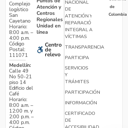
Puntos de
NACIONAL
Complejo
Atención y
de
logístico
DE
Centros
Colombia
San
ATENCIÓN Y
Regionales
Cayetano
REPARACIÓN
Unidad en
Horario:
INTEGRAL A
línea
8:00 a.m. –
VÍCTIMAS
4:00 p.m.
Código
Centro
TRANSPARENCIA
Postal:
de
relevo
111071
PARTICIPA
Medellín:
SERVICIOS
Calle 49
Y
No 50-21
TRÁMITES
piso 14
Edificio del
PARTICIPACIÓN
Café
Horario:
INFORMACIÓN
8:00 a.m. –
12:00 m. y
CERTIFICADO
2:00 p.m. –
DE
4:00 p.m.
ACCESIBILIDAD
Código