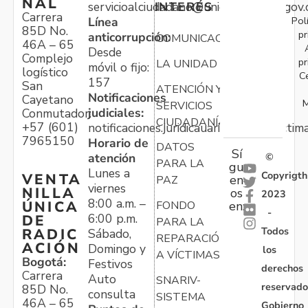
NAL
servicioalciudadano@unidadvictimas.gov.
INTERÉS
Carrera
Pol
Línea
85D No.
pr
anticorrupción:
COMUNICACIONES
46A – 65
Desde
Complejo
pr
LA UNIDAD
móvil o fijo:
logístico
C
157
San
ATENCIÓN Y
Notificaciones
Cayetano
M
SERVICIOS
judiciales:
Conmutador:
CIUDADANÍA
+57 (601)
notificaciones.juridicauariv@unidadvictim
7965150
Horario de
DATOS
Sí
atención
©
PARA LA
gu
Lunes a
Copyrigth
VENTA
en
PAZ
viernes
NILLA
os
2023
8:00 a.m. –
ÚNICA
FONDO
en:
-
6:00 p.m.
DE
PARA LA
Todos
RADIC
Sábado,
REPARACIÓN
ACIÓN
Domingo y
los
A VÍCTIMAS
Bogotá:
Festivos
derechos
Carrera
Auto
SNARIV-
reservado
85D No.
consulta
SISTEMA
46A – 65
Gobierno