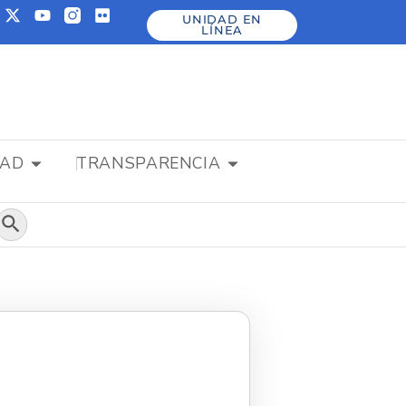
UNIDAD EN
LÍNEA
DAD
TRANSPARENCIA
Botón de búsqueda