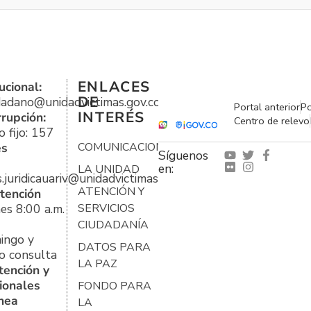
ENLACES
ucional:
DE
udadano@unidadvictimas.gov.co
Portal anterior
Po
INTERÉS
rrupción:
Centro de relevo
 fijo: 157
es
COMUNICACIONES
Síguenos
en:
LA UNIDAD
s.juridicauariv@unidadvictimas.gov.co
ATENCIÓN Y
tención
es 8:00 a.m.
SERVICIOS
CIUDADANÍA
ingo y
DATOS PARA
o consulta
LA PAZ
tención y
ionales
FONDO PARA
ínea
LA