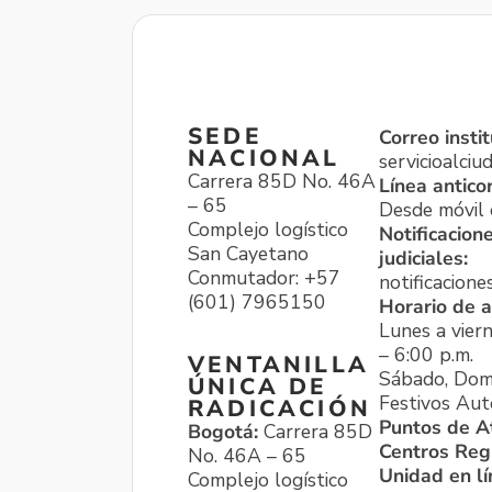
SEDE
Correo instit
NACIONAL
servicioalci
Carrera 85D No. 46A
Línea antico
– 65
Desde móvil o
Complejo logístico
Notificacion
San Cayetano
judiciales:
Conmutador: +57
notificacione
(601) 7965150
Horario de a
Lunes a viern
– 6:00 p.m.
VENTANILLA
Sábado, Dom
ÚNICA DE
Festivos Aut
RADICACIÓN
Puntos de A
Bogotá:
Carrera 85D
Centros Reg
No. 46A – 65
Unidad en l
Complejo logístico