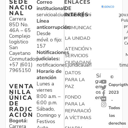
SEDE
Correo
ENLACES
NACIO
institucional:
DE
NAL
servicioalciudadano@unidadvictimas.gov.
INTERÉS
Carrera
Pol
Línea
85D No.
pr
anticorrupción:
COMUNICACIONES
46A – 65
Desde
Complejo
pr
LA UNIDAD
móvil o fijo:
logístico
C
157
San
ATENCIÓN Y
Notificaciones
Cayetano
M
SERVICIOS
judiciales:
Conmutador:
CIUDADANÍA
+57 (601)
notificaciones.juridicauariv@unidadvictim
7965150
Horario de
DATOS
Sí
atención
©
PARA LA
gu
Lunes a
Copyrigth
VENTA
en
PAZ
viernes
NILLA
os
2023
8:00 a.m. –
ÚNICA
FONDO
en:
-
6:00 p.m.
DE
PARA LA
Todos
RADIC
Sábado,
REPARACIÓN
ACIÓN
Domingo y
los
A VÍCTIMAS
Bogotá:
Festivos
derechos
Carrera
Auto