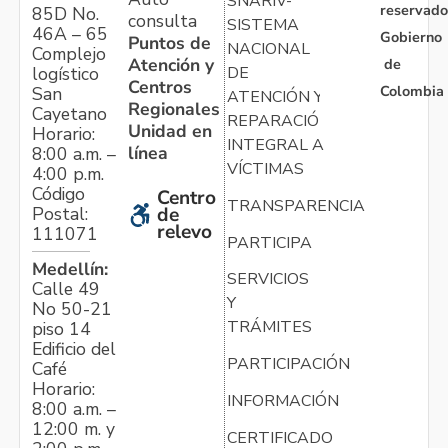
SNARIV-
reservado
85D No.
consulta
SISTEMA
46A – 65
Gobierno
Puntos de
NACIONAL
Complejo
Atención y
de
logístico
DE
Centros
Colombia
San
ATENCIÓN Y
Regionales
Cayetano
REPARACIÓN
Unidad en
Horario:
INTEGRAL A
línea
8:00 a.m. –
VÍCTIMAS
4:00 p.m.
Código
Centro
TRANSPARENCIA
Postal:
de
relevo
111071
PARTICIPA
Medellín:
SERVICIOS
Calle 49
Y
No 50-21
TRÁMITES
piso 14
Edificio del
PARTICIPACIÓN
Café
Horario:
INFORMACIÓN
8:00 a.m. –
12:00 m. y
CERTIFICADO