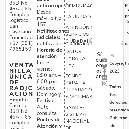
85D No.
pr
anticorrupción:
COMUNICACIONES
46A – 65
Desde
Complejo
pr
LA UNIDAD
móvil o fijo:
logístico
C
157
San
ATENCIÓN Y
Notificaciones
Cayetano
M
SERVICIOS
judiciales:
Conmutador:
CIUDADANÍA
+57 (601)
notificaciones.juridicauariv@unidadvictim
7965150
Horario de
DATOS
Sí
atención
©
PARA LA
gu
Lunes a
Copyrigth
VENTA
en
PAZ
viernes
NILLA
os
2023
8:00 a.m. –
ÚNICA
FONDO
en:
-
6:00 p.m.
DE
PARA LA
Todos
RADIC
Sábado,
REPARACIÓN
ACIÓN
Domingo y
los
A VÍCTIMAS
Bogotá:
Festivos
derechos
Carrera
Auto
SNARIV-
reservado
85D No.
consulta
SISTEMA
46A – 65
Gobierno
Puntos de
NACIONAL
Complejo
Atención y
de
logístico
DE