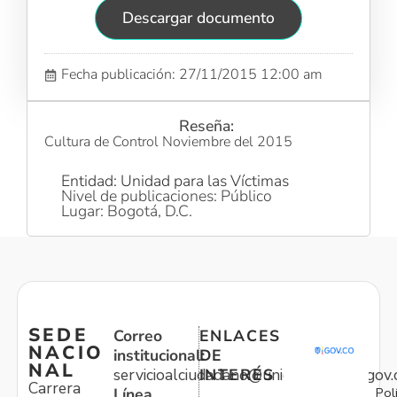
Descargar documento
Fecha publicación: 27/11/2015 12:00 am
Reseña:
Cultura de Control Noviembre del 2015
Entidad: Unidad para las Víctimas
Nivel de publicaciones: Público
Lugar: Bogotá, D.C.
SEDE
Correo
ENLACES
NACIO
institucional:
DE
NAL
servicioalciudadano@unidadvictimas.gov.
INTERÉS
Carrera
Pol
Línea