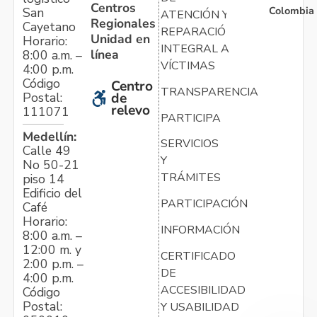
Centros
Colombia
San
ATENCIÓN Y
Regionales
Cayetano
REPARACIÓN
Unidad en
Horario:
INTEGRAL A
línea
8:00 a.m. –
VÍCTIMAS
4:00 p.m.
Código
Centro
TRANSPARENCIA
Postal:
de
relevo
111071
PARTICIPA
Medellín:
SERVICIOS
Calle 49
Y
No 50-21
TRÁMITES
piso 14
Edificio del
PARTICIPACIÓN
Café
Horario:
INFORMACIÓN
8:00 a.m. –
12:00 m. y
CERTIFICADO
2:00 p.m. –
DE
4:00 p.m.
ACCESIBILIDAD
Código
Postal:
Y USABILIDAD