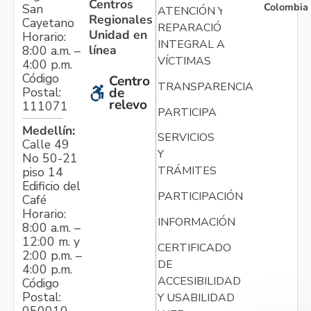
Centros
Colombia
San
ATENCIÓN Y
Regionales
Cayetano
REPARACIÓN
Unidad en
Horario:
INTEGRAL A
línea
8:00 a.m. –
VÍCTIMAS
4:00 p.m.
Código
Centro
TRANSPARENCIA
Postal:
de
relevo
111071
PARTICIPA
Medellín:
SERVICIOS
Calle 49
Y
No 50-21
TRÁMITES
piso 14
Edificio del
PARTICIPACIÓN
Café
Horario:
INFORMACIÓN
8:00 a.m. –
12:00 m. y
CERTIFICADO
2:00 p.m. –
DE
4:00 p.m.
ACCESIBILIDAD
Código
Postal:
Y USABILIDAD
050010