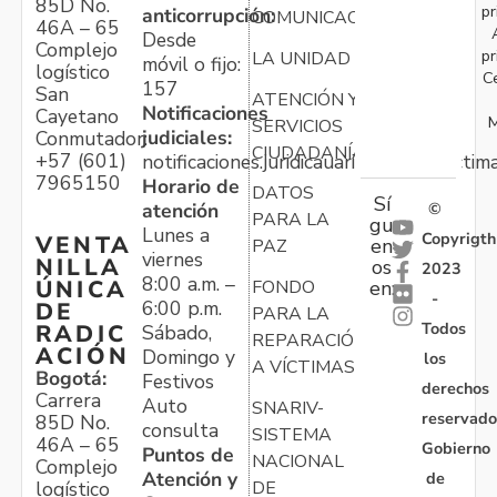
85D No.
pr
anticorrupción:
COMUNICACIONES
46A – 65
Desde
Complejo
pr
LA UNIDAD
móvil o fijo:
logístico
C
157
San
ATENCIÓN Y
Notificaciones
Cayetano
M
SERVICIOS
judiciales:
Conmutador:
CIUDADANÍA
+57 (601)
notificaciones.juridicauariv@unidadvictim
7965150
Horario de
DATOS
Sí
atención
©
PARA LA
gu
Lunes a
Copyrigth
VENTA
en
PAZ
viernes
NILLA
os
2023
8:00 a.m. –
ÚNICA
FONDO
en:
-
6:00 p.m.
DE
PARA LA
Todos
RADIC
Sábado,
REPARACIÓN
ACIÓN
Domingo y
los
A VÍCTIMAS
Bogotá:
Festivos
derechos
Carrera
Auto
SNARIV-
reservado
85D No.
consulta
SISTEMA
46A – 65
Gobierno
Puntos de
NACIONAL
Complejo
Atención y
de
logístico
DE