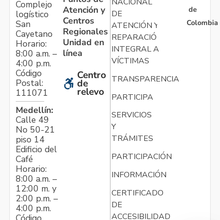
NACIONAL
Complejo
Atención y
de
logístico
DE
Centros
Colombia
San
ATENCIÓN Y
Regionales
Cayetano
REPARACIÓN
Unidad en
Horario:
INTEGRAL A
línea
8:00 a.m. –
VÍCTIMAS
4:00 p.m.
Código
Centro
TRANSPARENCIA
Postal:
de
relevo
111071
PARTICIPA
Medellín:
SERVICIOS
Calle 49
Y
No 50-21
TRÁMITES
piso 14
Edificio del
PARTICIPACIÓN
Café
Horario:
INFORMACIÓN
8:00 a.m. –
12:00 m. y
CERTIFICADO
2:00 p.m. –
DE
4:00 p.m.
ACCESIBILIDAD
Código