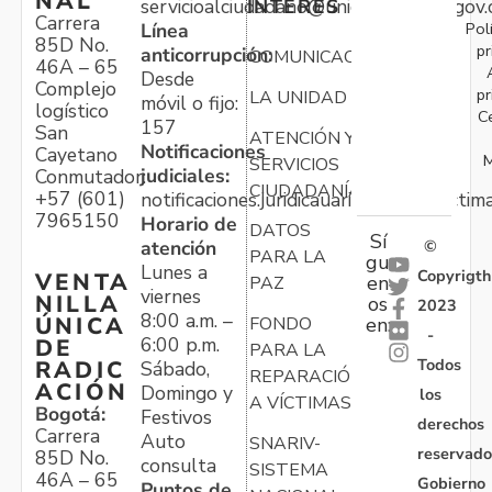
NAL
servicioalciudadano@unidadvictimas.gov.
INTERÉS
Carrera
Pol
Línea
85D No.
pr
anticorrupción:
COMUNICACIONES
46A – 65
Desde
Complejo
pr
LA UNIDAD
móvil o fijo:
logístico
C
157
San
ATENCIÓN Y
Notificaciones
Cayetano
M
SERVICIOS
judiciales:
Conmutador:
CIUDADANÍA
+57 (601)
notificaciones.juridicauariv@unidadvictim
7965150
Horario de
DATOS
Sí
atención
©
PARA LA
gu
Lunes a
Copyrigth
VENTA
en
PAZ
viernes
NILLA
os
2023
8:00 a.m. –
ÚNICA
FONDO
en:
-
6:00 p.m.
DE
PARA LA
Todos
RADIC
Sábado,
REPARACIÓN
ACIÓN
Domingo y
los
A VÍCTIMAS
Bogotá:
Festivos
derechos
Carrera
Auto
SNARIV-
reservado
85D No.
consulta
SISTEMA
46A – 65
Gobierno
Puntos de