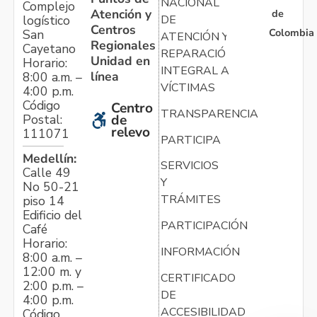
NACIONAL
Complejo
Atención y
de
logístico
DE
Centros
Colombia
San
ATENCIÓN Y
Regionales
Cayetano
REPARACIÓN
Unidad en
Horario:
INTEGRAL A
línea
8:00 a.m. –
VÍCTIMAS
4:00 p.m.
Código
Centro
TRANSPARENCIA
Postal:
de
relevo
111071
PARTICIPA
Medellín:
SERVICIOS
Calle 49
Y
No 50-21
TRÁMITES
piso 14
Edificio del
PARTICIPACIÓN
Café
Horario:
INFORMACIÓN
8:00 a.m. –
12:00 m. y
CERTIFICADO
2:00 p.m. –
DE
4:00 p.m.
ACCESIBILIDAD
Código