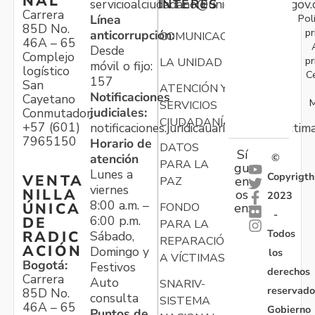
NAL
servicioalciudadano@unidadvictimas.gov.
INTERÉS
Carrera
Pol
Línea
85D No.
pr
anticorrupción:
COMUNICACIONES
46A – 65
Desde
Complejo
pr
LA UNIDAD
móvil o fijo:
logístico
C
157
San
ATENCIÓN Y
Notificaciones
Cayetano
M
SERVICIOS
judiciales:
Conmutador:
CIUDADANÍA
+57 (601)
notificaciones.juridicauariv@unidadvictim
7965150
Horario de
DATOS
Sí
atención
©
PARA LA
gu
Lunes a
Copyrigth
VENTA
en
PAZ
viernes
NILLA
os
2023
8:00 a.m. –
ÚNICA
FONDO
en:
-
6:00 p.m.
DE
PARA LA
Todos
RADIC
Sábado,
REPARACIÓN
ACIÓN
Domingo y
los
A VÍCTIMAS
Bogotá:
Festivos
derechos
Carrera
Auto
SNARIV-
reservado
85D No.
consulta
SISTEMA
46A – 65
Gobierno
Puntos de