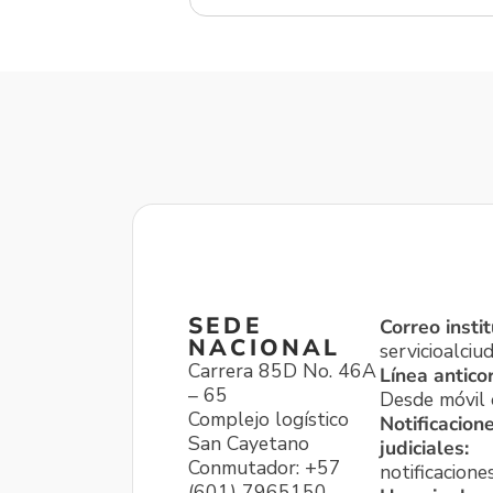
SEDE
Correo instit
NACIONAL
servicioalci
Carrera 85D No. 46A
Línea antico
– 65
Desde móvil o
Complejo logístico
Notificacion
San Cayetano
judiciales:
Conmutador: +57
notificacione
(601) 7965150