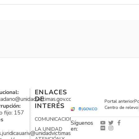
ENLACES
ucional:
DE
udadano@unidadvictimas.gov.co
Portal anterior
Po
INTERÉS
rrupción:
Centro de relevo
 fijo: 157
es
COMUNICACIONES
Síguenos
en:
LA UNIDAD
s.juridicauariv@unidadvictimas.gov.co
ATENCIÓN Y