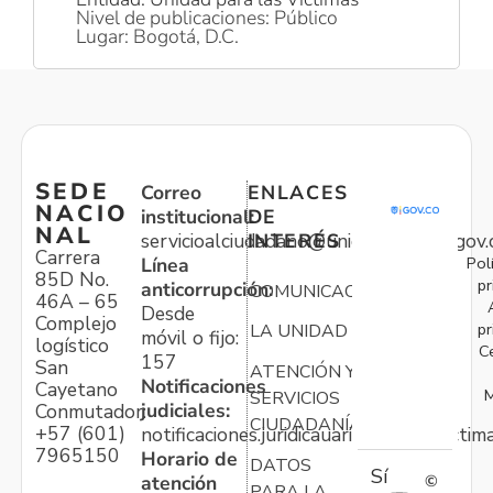
Nivel de publicaciones: Público
Lugar: Bogotá, D.C.
SEDE
Correo
ENLACES
NACIO
institucional:
DE
NAL
servicioalciudadano@unidadvictimas.gov.
INTERÉS
Carrera
Pol
Línea
85D No.
pr
anticorrupción:
COMUNICACIONES
46A – 65
Desde
Complejo
pr
LA UNIDAD
móvil o fijo:
logístico
C
157
San
ATENCIÓN Y
Notificaciones
Cayetano
M
SERVICIOS
judiciales:
Conmutador:
CIUDADANÍA
+57 (601)
notificaciones.juridicauariv@unidadvictim
7965150
Horario de
DATOS
Sí
atención
©
PARA LA