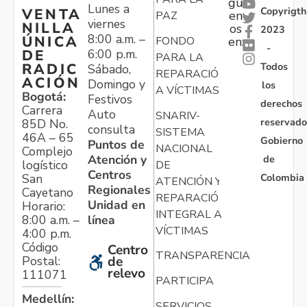
gu
Lunes a
Copyrigth
VENTA
en
PAZ
viernes
NILLA
os
2023
8:00 a.m. –
ÚNICA
FONDO
en:
-
6:00 p.m.
DE
PARA LA
Todos
RADIC
Sábado,
REPARACIÓN
ACIÓN
Domingo y
los
A VÍCTIMAS
Bogotá:
Festivos
derechos
Carrera
Auto
SNARIV-
reservado
85D No.
consulta
SISTEMA
46A – 65
Gobierno
Puntos de
NACIONAL
Complejo
Atención y
de
logístico
DE
Centros
Colombia
San
ATENCIÓN Y
Regionales
Cayetano
REPARACIÓN
Unidad en
Horario:
INTEGRAL A
línea
8:00 a.m. –
VÍCTIMAS
4:00 p.m.
Código
Centro
TRANSPARENCIA
Postal:
de
relevo
111071
PARTICIPA
Medellín:
SERVICIOS