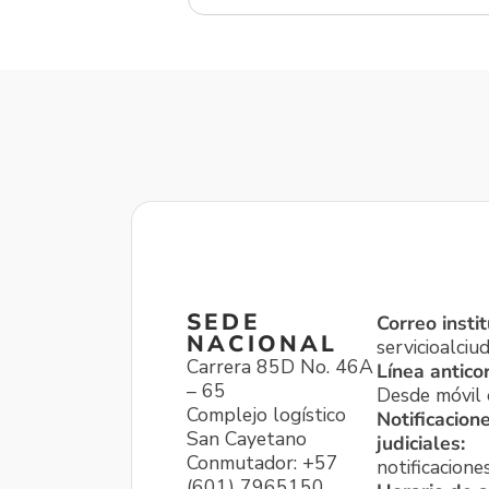
SEDE
Correo instit
NACIONAL
servicioalci
Carrera 85D No. 46A
Línea antico
– 65
Desde móvil o
Complejo logístico
Notificacion
San Cayetano
judiciales:
Conmutador: +57
notificacione
(601) 7965150