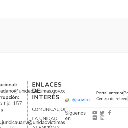
ENLACES
ucional:
DE
udadano@unidadvictimas.gov.co
Portal anterior
Po
INTERÉS
rrupción:
Centro de relevo
 fijo: 157
es
COMUNICACIONES
Síguenos
en:
LA UNIDAD
s.juridicauariv@unidadvictimas.gov.co
ATENCIÓN Y