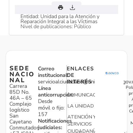
Entidad: Unidad para la Atención y
Reparación Integral a las Víctimas
Nivel de publicaciones: Público
SEDE
Correo
ENLACES
NACIO
institucional:
DE
NAL
servicioalciudadano@unidadvictimas.gov.
INTERÉS
Carrera
Pol
Línea
85D No.
pr
anticorrupción:
COMUNICACIONES
46A – 65
Desde
Complejo
pr
LA UNIDAD
móvil o fijo:
logístico
C
157
San
ATENCIÓN Y
Notificaciones
Cayetano
M
SERVICIOS
judiciales:
Conmutador:
CIUDADANÍA