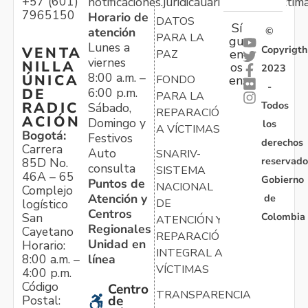
+57 (601)
notificaciones.juridicauariv@unidadvictim
7965150
Horario de
DATOS
Sí
atención
©
PARA LA
gu
Lunes a
Copyrigth
VENTA
en
PAZ
viernes
NILLA
os
2023
8:00 a.m. –
ÚNICA
FONDO
en:
-
6:00 p.m.
DE
PARA LA
Todos
RADIC
Sábado,
REPARACIÓN
ACIÓN
Domingo y
los
A VÍCTIMAS
Bogotá:
Festivos
derechos
Carrera
Auto
SNARIV-
reservado
85D No.
consulta
SISTEMA
46A – 65
Gobierno
Puntos de
NACIONAL
Complejo
Atención y
de
logístico
DE
Centros
Colombia
San
ATENCIÓN Y
Regionales
Cayetano
REPARACIÓN
Unidad en
Horario:
INTEGRAL A
línea
8:00 a.m. –
VÍCTIMAS
4:00 p.m.
Código
Centro
TRANSPARENCIA
Postal:
de