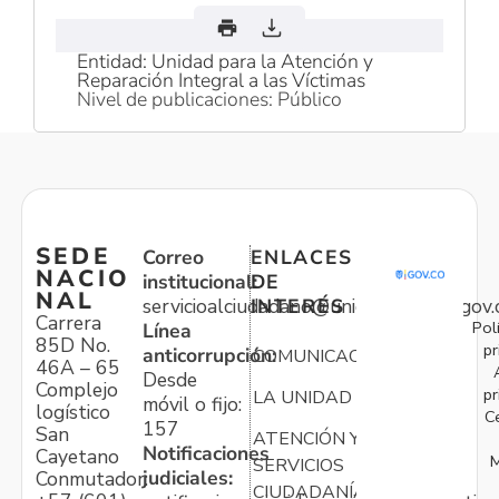
Entidad: Unidad para la Atención y
Reparación Integral a las Víctimas
Nivel de publicaciones: Público
SEDE
Correo
ENLACES
NACIO
institucional:
DE
NAL
servicioalciudadano@unidadvictimas.gov.
INTERÉS
Carrera
Pol
Línea
85D No.
pr
anticorrupción:
COMUNICACIONES
46A – 65
Desde
Complejo
pr
LA UNIDAD
móvil o fijo:
logístico
C
157
San
ATENCIÓN Y
Notificaciones
Cayetano
M
SERVICIOS
judiciales:
Conmutador:
CIUDADANÍA