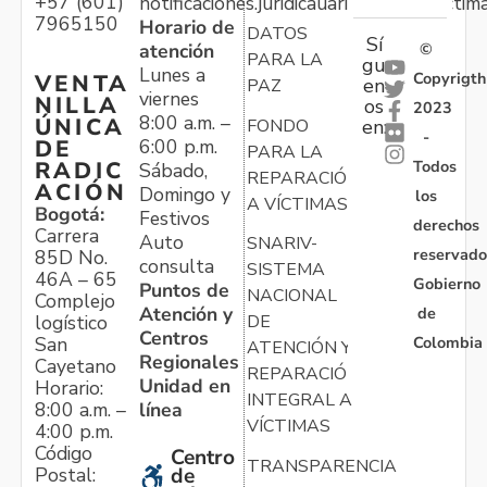
+57 (601)
notificaciones.juridicauariv@unidadvictim
7965150
Horario de
DATOS
Sí
atención
©
PARA LA
gu
Lunes a
Copyrigth
VENTA
en
PAZ
viernes
NILLA
os
2023
8:00 a.m. –
ÚNICA
FONDO
en:
-
6:00 p.m.
DE
PARA LA
Todos
RADIC
Sábado,
REPARACIÓN
ACIÓN
Domingo y
los
A VÍCTIMAS
Bogotá:
Festivos
derechos
Carrera
Auto
SNARIV-
reservado
85D No.
consulta
SISTEMA
46A – 65
Gobierno
Puntos de
NACIONAL
Complejo
Atención y
de
logístico
DE
Centros
Colombia
San
ATENCIÓN Y
Regionales
Cayetano
REPARACIÓN
Unidad en
Horario:
INTEGRAL A
línea
8:00 a.m. –
VÍCTIMAS
4:00 p.m.
Código
Centro
TRANSPARENCIA
Postal:
de