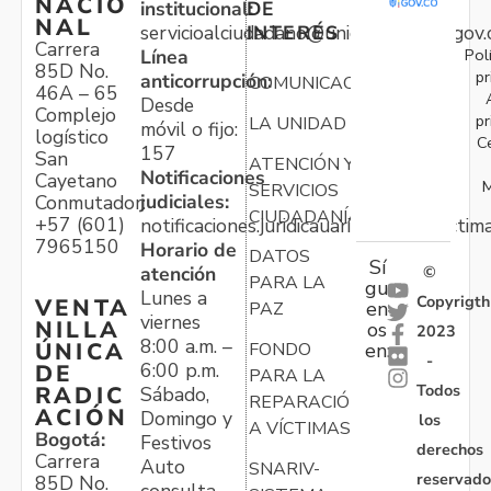
NACIO
institucional:
DE
NAL
servicioalciudadano@unidadvictimas.gov.
INTERÉS
Carrera
Pol
Línea
85D No.
pr
anticorrupción:
COMUNICACIONES
46A – 65
Desde
Complejo
pr
LA UNIDAD
móvil o fijo:
logístico
C
157
San
ATENCIÓN Y
Notificaciones
Cayetano
M
SERVICIOS
judiciales:
Conmutador:
CIUDADANÍA
+57 (601)
notificaciones.juridicauariv@unidadvictim
7965150
Horario de
DATOS
Sí
atención
©
PARA LA
gu
Lunes a
Copyrigth
VENTA
en
PAZ
viernes
NILLA
os
2023
8:00 a.m. –
ÚNICA
FONDO
en:
-
6:00 p.m.
DE
PARA LA
Todos
RADIC
Sábado,
REPARACIÓN
ACIÓN
Domingo y
los
A VÍCTIMAS
Bogotá:
Festivos
derechos
Carrera
Auto
SNARIV-
reservado
85D No.