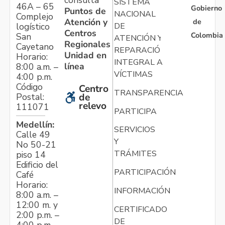
consulta
SISTEMA
46A – 65
Gobierno
Puntos de
NACIONAL
Complejo
Atención y
de
logístico
DE
Centros
Colombia
San
ATENCIÓN Y
Regionales
Cayetano
REPARACIÓN
Unidad en
Horario:
INTEGRAL A
línea
8:00 a.m. –
VÍCTIMAS
4:00 p.m.
Código
Centro
TRANSPARENCIA
Postal:
de
relevo
111071
PARTICIPA
Medellín:
SERVICIOS
Calle 49
Y
No 50-21
TRÁMITES
piso 14
Edificio del
PARTICIPACIÓN
Café
Horario:
INFORMACIÓN
8:00 a.m. –
12:00 m. y
CERTIFICADO
2:00 p.m. –
DE
4:00 p.m.