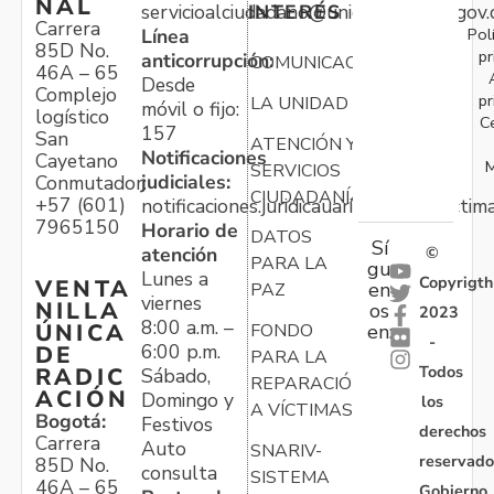
NAL
servicioalciudadano@unidadvictimas.gov.
INTERÉS
Carrera
Pol
Línea
85D No.
pr
anticorrupción:
COMUNICACIONES
46A – 65
Desde
Complejo
pr
LA UNIDAD
móvil o fijo:
logístico
C
157
San
ATENCIÓN Y
Notificaciones
Cayetano
M
SERVICIOS
judiciales:
Conmutador:
CIUDADANÍA
+57 (601)
notificaciones.juridicauariv@unidadvictim
7965150
Horario de
DATOS
Sí
atención
©
PARA LA
gu
Lunes a
Copyrigth
VENTA
en
PAZ
viernes
NILLA
os
2023
8:00 a.m. –
ÚNICA
FONDO
en:
-
6:00 p.m.
DE
PARA LA
Todos
RADIC
Sábado,
REPARACIÓN
ACIÓN
Domingo y
los
A VÍCTIMAS
Bogotá:
Festivos
derechos
Carrera
Auto
SNARIV-
reservado
85D No.
consulta
SISTEMA
46A – 65
Gobierno