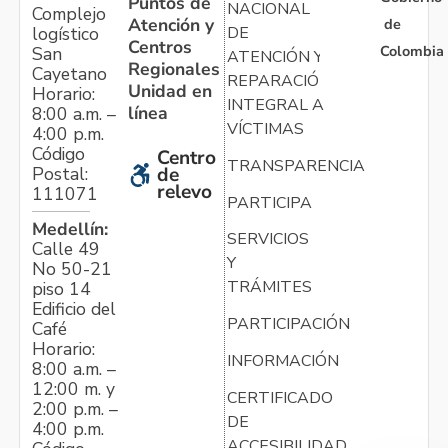
Puntos de
NACIONAL
Complejo
Atención y
de
logístico
DE
Centros
Colombia
San
ATENCIÓN Y
Regionales
Cayetano
REPARACIÓN
Unidad en
Horario:
INTEGRAL A
línea
8:00 a.m. –
VÍCTIMAS
4:00 p.m.
Código
Centro
TRANSPARENCIA
Postal:
de
relevo
111071
PARTICIPA
Medellín:
SERVICIOS
Calle 49
Y
No 50-21
TRÁMITES
piso 14
Edificio del
PARTICIPACIÓN
Café
Horario:
INFORMACIÓN
8:00 a.m. –
12:00 m. y
CERTIFICADO
2:00 p.m. –
DE
4:00 p.m.
ACCESIBILIDAD