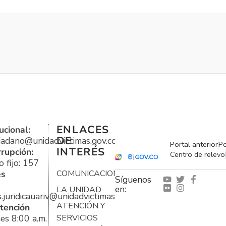
ENLACES
ucional:
DE
udadano@unidadvictimas.gov.co
Portal anterior
Po
INTERÉS
rrupción:
Centro de relevo
 fijo: 157
es
COMUNICACIONES
Síguenos
en:
LA UNIDAD
s.juridicauariv@unidadvictimas.gov.co
ATENCIÓN Y
tención
es 8:00 a.m.
SERVICIOS