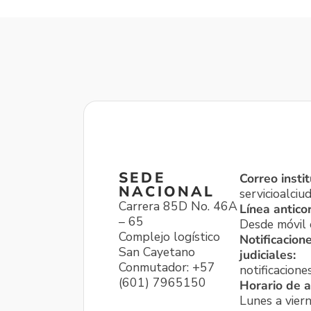
SEDE
Correo instit
NACIONAL
servicioalci
Carrera 85D No. 46A
Línea antico
– 65
Desde móvil o
Complejo logístico
Notificacion
San Cayetano
judiciales:
Conmutador: +57
notificacione
(601) 7965150
Horario de a
Lunes a viern