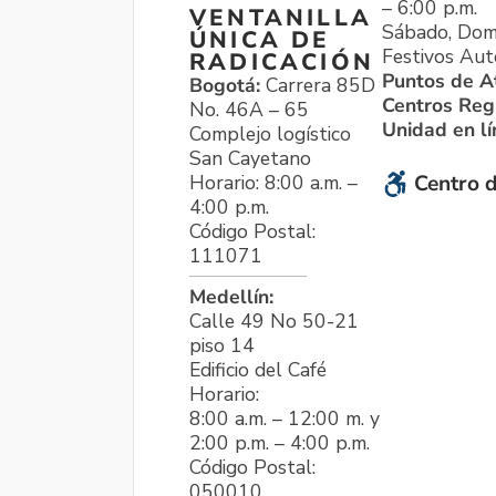
– 6:00 p.m.
VENTANILLA
Sábado, Dom
ÚNICA DE
Festivos Aut
RADICACIÓN
Puntos de A
Bogotá:
Carrera 85D
Centros Reg
No. 46A – 65
Unidad en l
Complejo logístico
San Cayetano
Horario: 8:00 a.m. –
Centro d
4:00 p.m.
Código Postal:
111071
Medellín:
Calle 49 No 50-21
piso 14
Edificio del Café
Horario:
8:00 a.m. – 12:00 m. y
2:00 p.m. – 4:00 p.m.
Código Postal:
050010