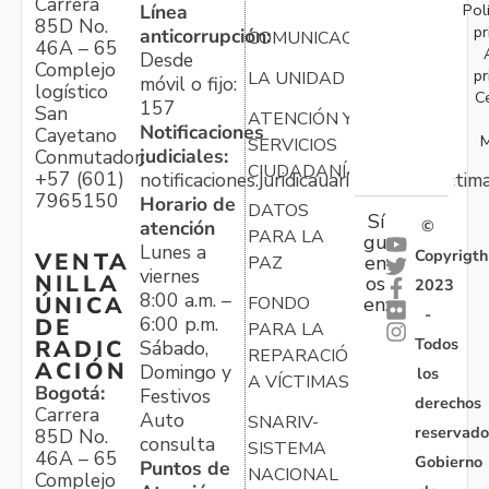
Carrera
Pol
Línea
85D No.
pr
anticorrupción:
COMUNICACIONES
46A – 65
Desde
Complejo
pr
LA UNIDAD
móvil o fijo:
logístico
C
157
San
ATENCIÓN Y
Notificaciones
Cayetano
M
SERVICIOS
judiciales:
Conmutador:
CIUDADANÍA
+57 (601)
notificaciones.juridicauariv@unidadvictim
7965150
Horario de
DATOS
Sí
atención
©
PARA LA
gu
Lunes a
Copyrigth
VENTA
en
PAZ
viernes
NILLA
os
2023
8:00 a.m. –
ÚNICA
FONDO
en:
-
6:00 p.m.
DE
PARA LA
Todos
RADIC
Sábado,
REPARACIÓN
ACIÓN
Domingo y
los
A VÍCTIMAS
Bogotá:
Festivos
derechos
Carrera
Auto
SNARIV-
reservado
85D No.
consulta
SISTEMA
46A – 65
Gobierno
Puntos de
NACIONAL
Complejo