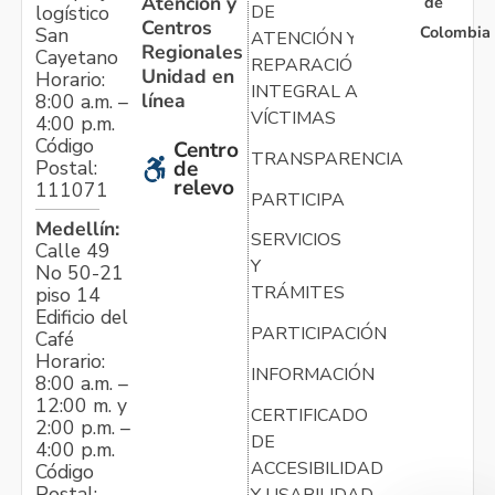
Atención y
de
logístico
DE
Centros
Colombia
San
ATENCIÓN Y
Regionales
Cayetano
REPARACIÓN
Unidad en
Horario:
INTEGRAL A
línea
8:00 a.m. –
VÍCTIMAS
4:00 p.m.
Código
Centro
TRANSPARENCIA
Postal:
de
relevo
111071
PARTICIPA
Medellín:
SERVICIOS
Calle 49
Y
No 50-21
TRÁMITES
piso 14
Edificio del
PARTICIPACIÓN
Café
Horario:
INFORMACIÓN
8:00 a.m. –
12:00 m. y
CERTIFICADO
2:00 p.m. –
DE
4:00 p.m.
ACCESIBILIDAD
Código
Postal:
Y USABILIDAD