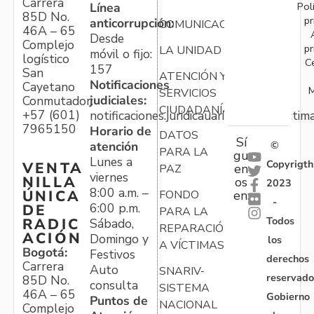
Carrera
Pol
Línea
85D No.
pr
anticorrupción:
COMUNICACIONES
46A – 65
Desde
Complejo
pr
LA UNIDAD
móvil o fijo:
logístico
C
157
San
ATENCIÓN Y
Notificaciones
Cayetano
M
SERVICIOS
judiciales:
Conmutador:
CIUDADANÍA
+57 (601)
notificaciones.juridicauariv@unidadvictim
7965150
Horario de
DATOS
Sí
atención
©
PARA LA
gu
Lunes a
Copyrigth
VENTA
en
PAZ
viernes
NILLA
os
2023
8:00 a.m. –
ÚNICA
FONDO
en:
-
6:00 p.m.
DE
PARA LA
Todos
RADIC
Sábado,
REPARACIÓN
ACIÓN
Domingo y
los
A VÍCTIMAS
Bogotá:
Festivos
derechos
Carrera
Auto
SNARIV-
reservado
85D No.
consulta
SISTEMA
46A – 65
Gobierno
Puntos de
NACIONAL
Complejo