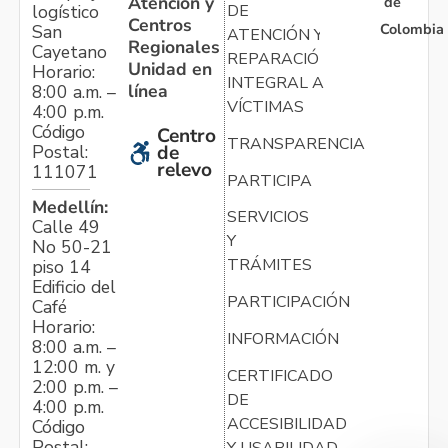
Atención y
de
logístico
DE
Centros
Colombia
San
ATENCIÓN Y
Regionales
Cayetano
REPARACIÓN
Unidad en
Horario:
INTEGRAL A
línea
8:00 a.m. –
VÍCTIMAS
4:00 p.m.
Código
Centro
TRANSPARENCIA
Postal:
de
relevo
111071
PARTICIPA
Medellín:
SERVICIOS
Calle 49
Y
No 50-21
TRÁMITES
piso 14
Edificio del
PARTICIPACIÓN
Café
Horario:
INFORMACIÓN
8:00 a.m. –
12:00 m. y
CERTIFICADO
2:00 p.m. –
DE
4:00 p.m.
ACCESIBILIDAD
Código
Postal:
Y USABILIDAD