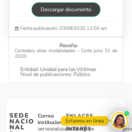
Descargar documento
Fecha publicación: 03/08/2020 12:00 am
Reseña:
Contratos otras modalidades – Corte julio 31 de
2020
Entidad: Unidad para las Víctimas
Nivel de publicaciones: Público
4
SEDE
Correo
ENLACES
Estamos en línea
NACIO
institucional:
DE
NAL
servicioalciudadano@unidadvictimas.gov.
INTERÉS