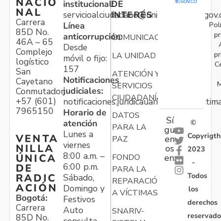
NACIO
institucional:
DE
NAL
servicioalciudadano@unidadvictimas.gov.
INTERÉS
Carrera
Pol
Línea
85D No.
pr
anticorrupción:
COMUNICACIONES
46A – 65
Desde
Complejo
pr
LA UNIDAD
móvil o fijo:
logístico
C
157
San
ATENCIÓN Y
Notificaciones
Cayetano
M
SERVICIOS
judiciales:
Conmutador:
CIUDADANÍA
+57 (601)
notificaciones.juridicauariv@unidadvictim
7965150
Horario de
DATOS
Sí
atención
©
PARA LA
gu
Lunes a
Copyrigth
VENTA
en
PAZ
viernes
NILLA
os
2023
8:00 a.m. –
ÚNICA
FONDO
en:
-
6:00 p.m.
DE
PARA LA
Todos
RADIC
Sábado,
REPARACIÓN
ACIÓN
Domingo y
los
A VÍCTIMAS
Bogotá:
Festivos
derechos
Carrera
Auto
SNARIV-
reservado
85D No.