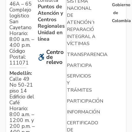
consulta
SISTEMA
46A – 65
Gobierno
Puntos de
NACIONAL
Complejo
Atención y
de
logístico
DE
Centros
Colombia
San
ATENCIÓN Y
Regionales
Cayetano
REPARACIÓN
Unidad en
Horario:
INTEGRAL A
línea
8:00 a.m. –
VÍCTIMAS
4:00 p.m.
Código
Centro
TRANSPARENCIA
Postal:
de
relevo
111071
PARTICIPA
Medellín:
SERVICIOS
Calle 49
Y
No 50-21
TRÁMITES
piso 14
Edificio del
PARTICIPACIÓN
Café
Horario:
INFORMACIÓN
8:00 a.m. –
12:00 m. y
CERTIFICADO
2:00 p.m. –
DE
4:00 p.m.