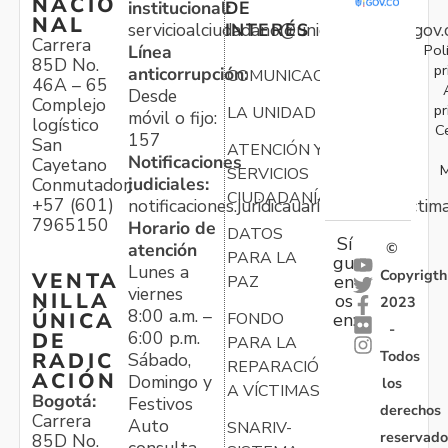
NACIO
institucional:
DE
NAL
servicioalciudadano@unidadvictimas.gov.
INTERÉS
Carrera
Pol
Línea
85D No.
pr
anticorrupción:
COMUNICACIONES
46A – 65
Desde
Complejo
pr
LA UNIDAD
móvil o fijo:
logístico
C
157
San
ATENCIÓN Y
Notificaciones
Cayetano
M
SERVICIOS
judiciales:
Conmutador:
CIUDADANÍA
+57 (601)
notificaciones.juridicauariv@unidadvictim
7965150
Horario de
DATOS
Sí
atención
©
PARA LA
gu
Lunes a
Copyrigth
VENTA
en
PAZ
viernes
NILLA
os
2023
8:00 a.m. –
ÚNICA
FONDO
en:
-
6:00 p.m.
DE
PARA LA
Todos
RADIC
Sábado,
REPARACIÓN
ACIÓN
Domingo y
los
A VÍCTIMAS
Bogotá:
Festivos
derechos
Carrera
Auto
SNARIV-
reservado
85D No.