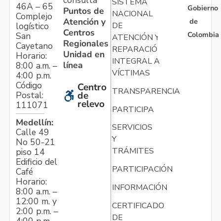
consulta
SISTEMA
46A – 65
Gobierno
Puntos de
NACIONAL
Complejo
Atención y
de
logístico
DE
Centros
Colombia
San
ATENCIÓN Y
Regionales
Cayetano
REPARACIÓN
Unidad en
Horario:
INTEGRAL A
línea
8:00 a.m. –
VÍCTIMAS
4:00 p.m.
Código
Centro
TRANSPARENCIA
Postal:
de
relevo
111071
PARTICIPA
Medellín:
SERVICIOS
Calle 49
Y
No 50-21
TRÁMITES
piso 14
Edificio del
PARTICIPACIÓN
Café
Horario:
INFORMACIÓN
8:00 a.m. –
12:00 m. y
CERTIFICADO
2:00 p.m. –
DE
4:00 p.m.