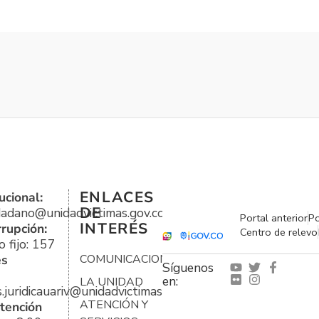
ENLACES
ucional:
DE
udadano@unidadvictimas.gov.co
Portal anterior
Po
INTERÉS
rrupción:
Centro de relevo
 fijo: 157
es
COMUNICACIONES
Síguenos
en:
LA UNIDAD
s.juridicauariv@unidadvictimas.gov.co
ATENCIÓN Y
tención