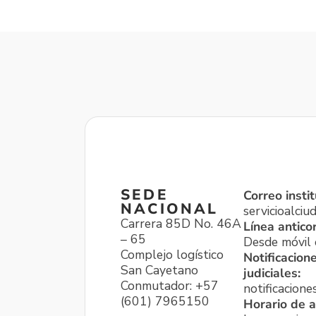
SEDE
Correo instit
NACIONAL
servicioalci
Carrera 85D No. 46A
Línea antico
– 65
Desde móvil o
Complejo logístico
Notificacion
San Cayetano
judiciales:
Conmutador: +57
notificacione
(601) 7965150
Horario de a