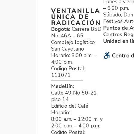
Lunes a viern
– 6:00 p.m.
VENTANILLA
Sábado, Dom
ÚNICA DE
Festivos Aut
RADICACIÓN
Puntos de A
Bogotá:
Carrera 85D
Centros Reg
No. 46A – 65
Unidad en l
Complejo logístico
San Cayetano
Horario: 8:00 a.m. –
Centro d
4:00 p.m.
Código Postal:
111071
Medellín:
Calle 49 No 50-21
piso 14
Edificio del Café
Horario:
8:00 a.m. – 12:00 m. y
2:00 p.m. – 4:00 p.m.
Código Postal: