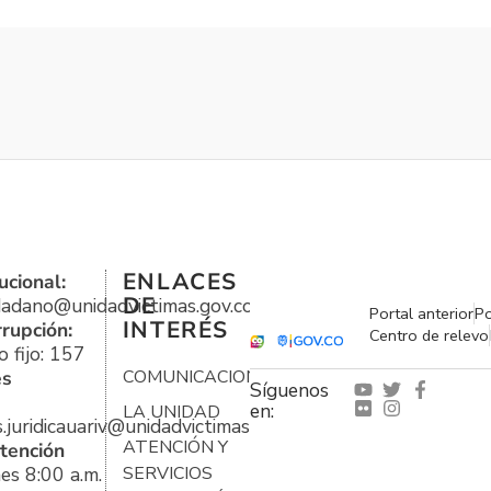
ENLACES
ucional:
DE
udadano@unidadvictimas.gov.co
Portal anterior
Po
INTERÉS
rrupción:
Centro de relevo
 fijo: 157
es
COMUNICACIONES
Síguenos
en:
LA UNIDAD
s.juridicauariv@unidadvictimas.gov.co
ATENCIÓN Y
tención
es 8:00 a.m.
SERVICIOS