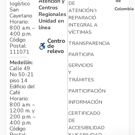
Atención y
de
logístico
DE
Centros
Colombia
San
ATENCIÓN Y
Regionales
Cayetano
REPARACIÓN
Unidad en
Horario:
INTEGRAL A
línea
8:00 a.m. –
VÍCTIMAS
4:00 p.m.
Código
Centro
TRANSPARENCIA
Postal:
de
relevo
111071
PARTICIPA
Medellín:
SERVICIOS
Calle 49
Y
No 50-21
TRÁMITES
piso 14
Edificio del
PARTICIPACIÓN
Café
Horario:
INFORMACIÓN
8:00 a.m. –
12:00 m. y
CERTIFICADO
2:00 p.m. –
DE
4:00 p.m.
ACCESIBILIDAD
Código
Postal:
Y USABILIDAD