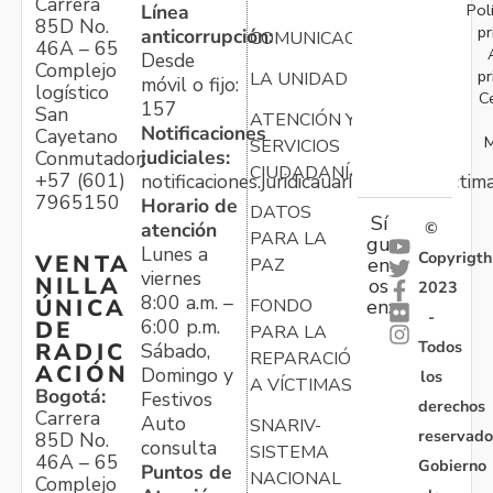
Carrera
Pol
Línea
85D No.
pr
anticorrupción:
COMUNICACIONES
46A – 65
Desde
Complejo
pr
LA UNIDAD
móvil o fijo:
logístico
C
157
San
ATENCIÓN Y
Notificaciones
Cayetano
M
SERVICIOS
judiciales:
Conmutador:
CIUDADANÍA
+57 (601)
notificaciones.juridicauariv@unidadvictim
7965150
Horario de
DATOS
Sí
atención
©
PARA LA
gu
Lunes a
Copyrigth
VENTA
en
PAZ
viernes
NILLA
os
2023
8:00 a.m. –
ÚNICA
FONDO
en:
-
6:00 p.m.
DE
PARA LA
Todos
RADIC
Sábado,
REPARACIÓN
ACIÓN
Domingo y
los
A VÍCTIMAS
Bogotá:
Festivos
derechos
Carrera
Auto
SNARIV-
reservado
85D No.
consulta
SISTEMA
46A – 65
Gobierno
Puntos de
NACIONAL
Complejo