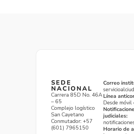
SEDE
Correo instit
NACIONAL
servicioalci
Carrera 85D No. 46A
Línea antico
– 65
Desde móvil o
Complejo logístico
Notificacion
San Cayetano
judiciales:
Conmutador: +57
notificacione
(601) 7965150
Horario de a