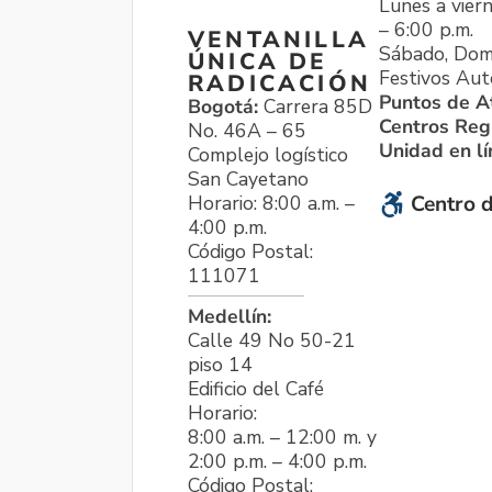
Lunes a viern
– 6:00 p.m.
VENTANILLA
Sábado, Dom
ÚNICA DE
Festivos Aut
RADICACIÓN
Puntos de A
Bogotá:
Carrera 85D
Centros Reg
No. 46A – 65
Unidad en l
Complejo logístico
San Cayetano
Horario: 8:00 a.m. –
Centro d
4:00 p.m.
Código Postal:
111071
Medellín:
Calle 49 No 50-21
piso 14
Edificio del Café
Horario:
8:00 a.m. – 12:00 m. y
2:00 p.m. – 4:00 p.m.
Código Postal: