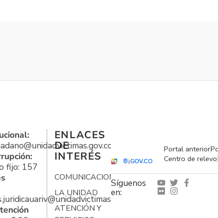
ENLACES
ucional:
DE
udadano@unidadvictimas.gov.co
Portal anterior
Po
INTERÉS
rrupción:
Centro de relevo
 fijo: 157
es
COMUNICACIONES
Síguenos
en:
LA UNIDAD
s.juridicauariv@unidadvictimas.gov.co
ATENCIÓN Y
tención