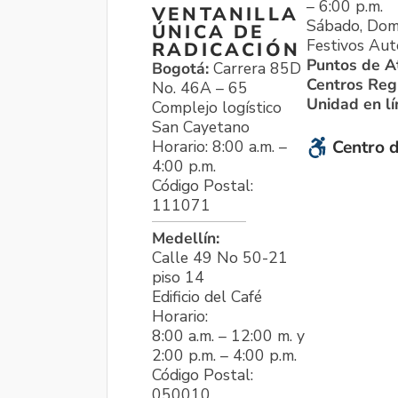
– 6:00 p.m.
VENTANILLA
Sábado, Dom
ÚNICA DE
Festivos Aut
RADICACIÓN
Puntos de A
Bogotá:
Carrera 85D
Centros Reg
No. 46A – 65
Unidad en l
Complejo logístico
San Cayetano
Horario: 8:00 a.m. –
Centro d
4:00 p.m.
Código Postal:
111071
Medellín:
Calle 49 No 50-21
piso 14
Edificio del Café
Horario:
8:00 a.m. – 12:00 m. y
2:00 p.m. – 4:00 p.m.
Código Postal:
050010