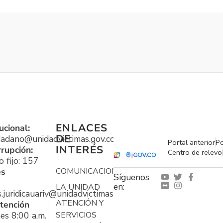
ENLACES
ucional:
DE
udadano@unidadvictimas.gov.co
Portal anterior
Po
INTERÉS
rrupción:
Centro de relevo
 fijo: 157
es
COMUNICACIONES
Síguenos
en:
LA UNIDAD
s.juridicauariv@unidadvictimas.gov.co
ATENCIÓN Y
tención
es 8:00 a.m.
SERVICIOS