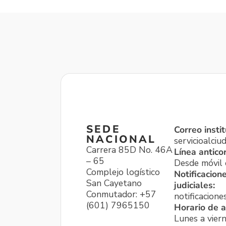
SEDE
Correo instit
NACIONAL
servicioalci
Carrera 85D No. 46A
Línea antico
– 65
Desde móvil o
Complejo logístico
Notificacion
San Cayetano
judiciales:
Conmutador: +57
notificacione
(601) 7965150
Horario de a
Lunes a viern