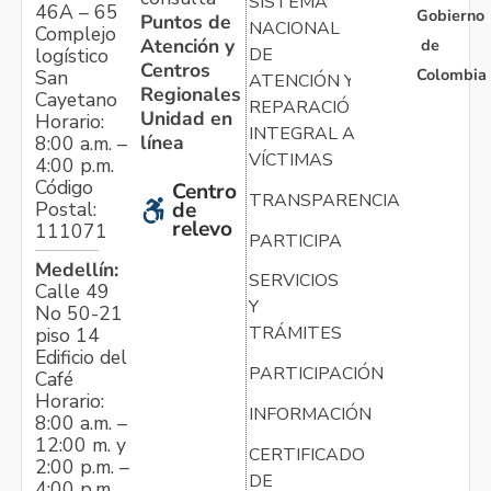
SISTEMA
46A – 65
Gobierno
Puntos de
NACIONAL
Complejo
Atención y
de
logístico
DE
Centros
Colombia
San
ATENCIÓN Y
Regionales
Cayetano
REPARACIÓN
Unidad en
Horario:
INTEGRAL A
línea
8:00 a.m. –
VÍCTIMAS
4:00 p.m.
Código
Centro
TRANSPARENCIA
Postal:
de
relevo
111071
PARTICIPA
Medellín:
SERVICIOS
Calle 49
Y
No 50-21
TRÁMITES
piso 14
Edificio del
PARTICIPACIÓN
Café
Horario:
INFORMACIÓN
8:00 a.m. –
12:00 m. y
CERTIFICADO
2:00 p.m. –
DE
4:00 p.m.