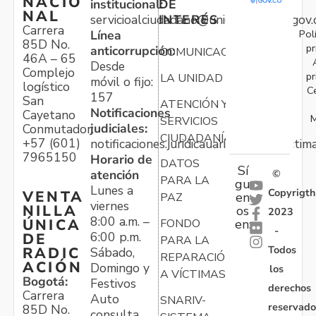
NACIO
institucional:
DE
NAL
servicioalciudadano@unidadvictimas.gov.
INTERÉS
Carrera
Pol
Línea
85D No.
pr
anticorrupción:
COMUNICACIONES
46A – 65
Desde
Complejo
pr
LA UNIDAD
móvil o fijo:
logístico
C
157
San
ATENCIÓN Y
Notificaciones
Cayetano
M
SERVICIOS
judiciales:
Conmutador:
CIUDADANÍA
+57 (601)
notificaciones.juridicauariv@unidadvictim
7965150
Horario de
DATOS
Sí
atención
©
PARA LA
gu
Lunes a
Copyrigth
VENTA
en
PAZ
viernes
NILLA
os
2023
8:00 a.m. –
ÚNICA
FONDO
en:
-
6:00 p.m.
DE
PARA LA
Todos
RADIC
Sábado,
REPARACIÓN
ACIÓN
Domingo y
los
A VÍCTIMAS
Bogotá:
Festivos
derechos
Carrera
Auto
SNARIV-
reservado
85D No.
consulta